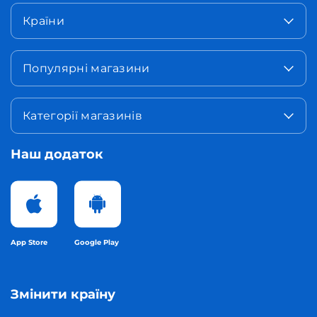
Країни
Популярні магазини
Категорії магазинів
Наш додаток
App Store
Google Play
Змінити країну