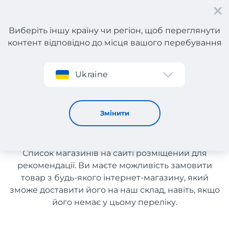
Виберіть іншу країну чи регіон, щоб переглянути
контент відповідно до місця вашого перебування
Реєстрація
Ukraine
Генератори з Великобританії з доставкою в Україну
Генератори з Великобританії
Змінити
з доставкою в Україну
Список магазинів на сайті розміщений для
рекомендації. Ви маєте можливість замовити
товар з будь-якого інтернет-магазину, який
зможе доставити його на наш склад, навіть, якщо
його немає у цьому переліку.