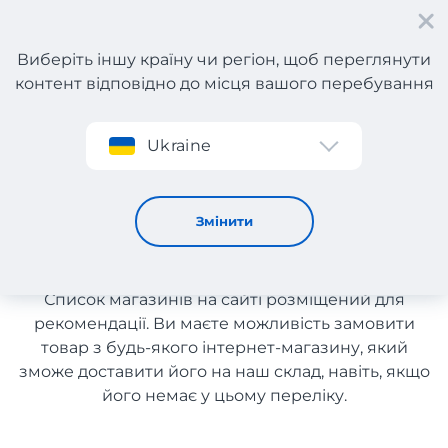
Виберіть іншу країну чи регіон, щоб переглянути
контент відповідно до місця вашого перебування
Реєстрація
Ukraine
Все для дитячої кімнати з Англії
Все для дитячої кімнати з
Змінити
Англії
Список магазинів на сайті розміщений для
рекомендації. Ви маєте можливість замовити
товар з будь-якого інтернет-магазину, який
зможе доставити його на наш склад, навіть, якщо
його немає у цьому переліку.