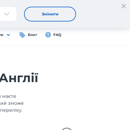
Реєстрація
Вхід
UA
Змінити
ти
Блог
FAQ
Англії
и маєте
який зможе
переліку.