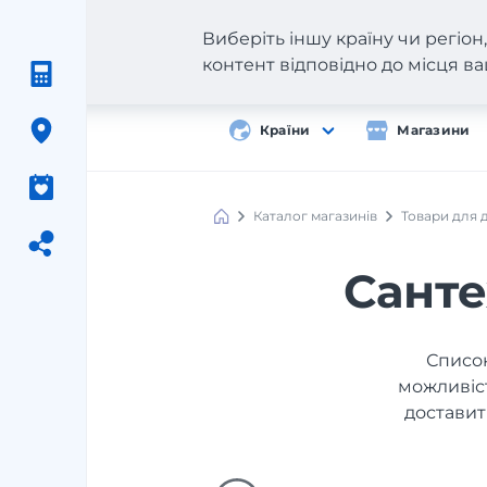
Виберіть іншу країну чи регіо
контент відповідно до місця 
Країни
Магазини
Каталог магазинів
Товари для 
Санте
Список
можливіст
доставит