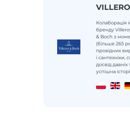
VILLERO
Колаборація іс
бренду Villero
& Boch з мом
(більше 265 р
провідних ви
і сантехніки,
досвід давніх 
успішна історія