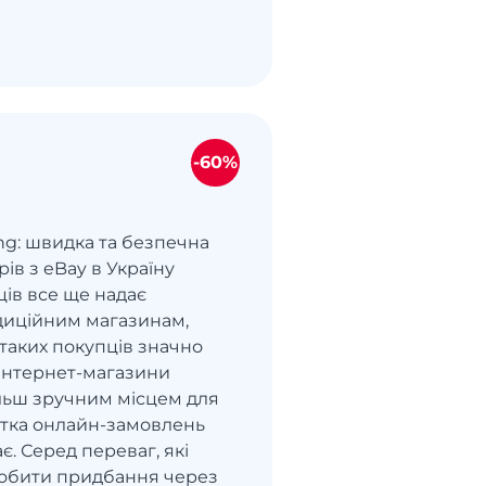
-60%
ng: швидка та безпечна
рів з eBay в Україну
ців все ще надає
диційним магазинам,
ь таких покупців значно
Інтернет-магазини
ільш зручним місцем для
астка онлайн-замовлень
є. Серед переваг, які
обити придбання через