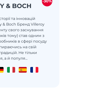
-30%
Y & BOCH
торії та інновацій
y & Boch Бренд Villeroy
енту свого заснування
оків тому) став одним з
робників в сфері посуду
 спираючись на свій
традицій. Не тільки
, а й популя...