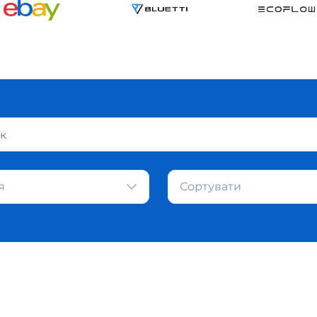
я
Сортувати