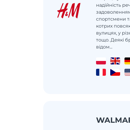
надійність ре
задоволенням 
спортсмени та
котрих повсяк
вулицях, у рі
тощо. Деякі б
відом...
WALMA