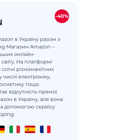
-40%
N
azon в Україну разом з
ng Магазин Amazon –
льших онлайн-
 світу. На платформі
 сотні різноманітних
у числі електроніку,
 косметику тощо.
ає відсутність прямої
азон в Україну, але вона
за допомогою сервісу
pping.