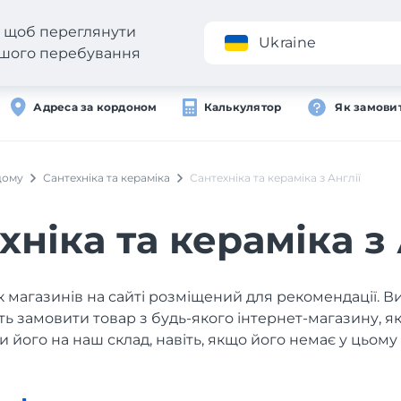
н, щоб переглянути
Додаток
Ukraine
вашого перебування
Адреса за кордоном
Калькулятор
Як замови
дому
Сантехніка та кераміка
Сантехніка та кераміка з Англії
хніка та кераміка з 
 магазинів на сайті розміщений для рекомендації. В
ь замовити товар з будь-якого інтернет-магазину, 
и його на наш склад, навіть, якщо його немає у цьому 