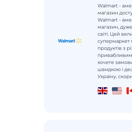
Walmart - ам
магазин дост
Walmart - ам
магазин, дуж
світі. Цей ве
супермаркет 
продуктів з р
привабливими
хочете замови
швидкою і де
Україну, скори