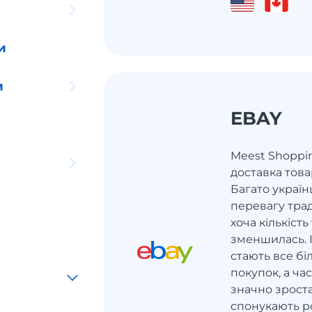
и
и
EBAY
Meest Shoppi
доставка това
Багато україн
перевагу тра
хоча кількіст
зменшилась. 
стають все б
покупок, а ч
значно зроста
спонукають р