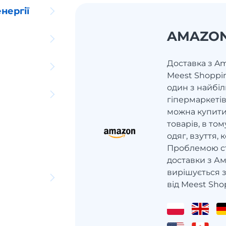
нергії
AMAZO
Доставка з Am
Meest Shoppi
один з найбі
гіпермаркетів
можна купити
товарів, в том
одяг, взуття,
Проблемою ст
доставки з Ам
вирішується 
від Meest Sho