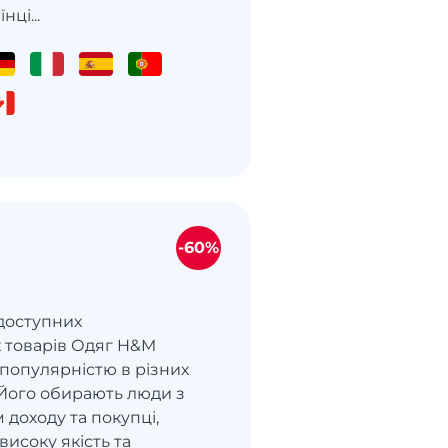
нці...
-60%
доступних
 товарів Одяг H&M
 популярністю в різних
. Його обирають люди з
 доходу та покупці,
високу якість та