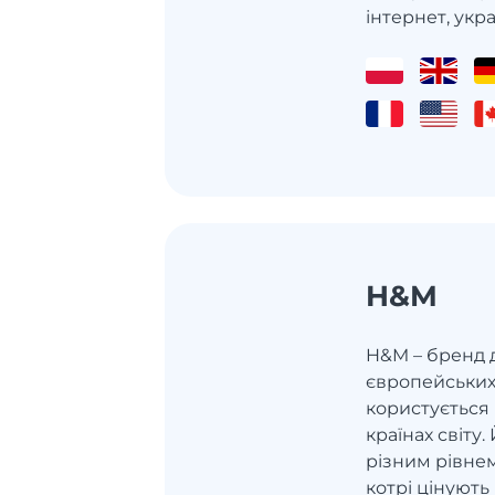
інтернет, украї
H&M
H&M – бренд 
європейських
користується
країнах світу
різним рівнем
котрі цінують 