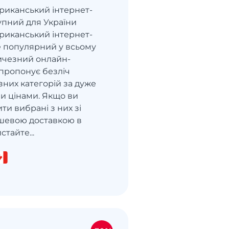
ериканський інтернет-
упний для України
ериканський інтернет-
е популярний у всьому
личезний онлайн-
пропонує безліч
ізних категорій за дуже
 цінами. Якщо ви
ти вибрані з них зі
шевою доставкою в
стайте...