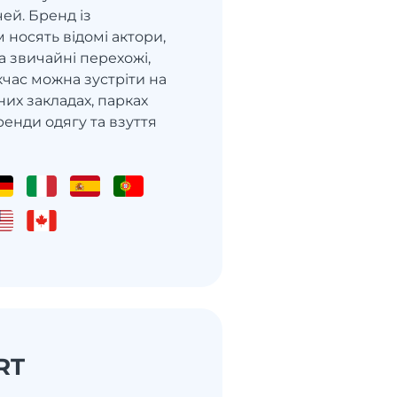
чей. Бренд із
носять відомі актори,
 звичайні перехожі,
час можна зустріти на
зних закладах, парках
ренди одягу та взуття
RT