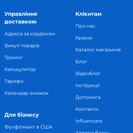
Управління
Клієнтам
доставкою
Про нас
Адреса за кордоном
Країни
Викуп товарів
Каталог магазинів
Трекінг
Блог
Калькулятор
Відеоблог
Тарифи
Інструкції
Календар знижок
Допомога
Контакти
Для бізнесу
Influencers
Фулфілмент в США
Автори блогу