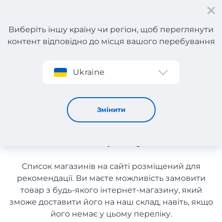
Виберіть іншу країну чи регіон, щоб переглянути
контент відповідно до місця вашого перебування
Реєстрація
Ukraine
Шини, диски з Великобританії з доставкою в Україну
Шини, диски з
Змінити
Великобританії з доставкою
в Україну
Список магазинів на сайті розміщений для
рекомендації. Ви маєте можливість замовити
товар з будь-якого інтернет-магазину, який
зможе доставити його на наш склад, навіть, якщо
його немає у цьому переліку.