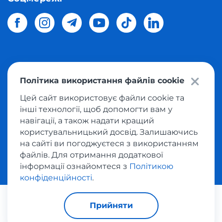
© 2026 Meest Shopping
доставка покупок з інтернет-
Політика використання файлів cookie
магазинів світу в Україну.
Всі права захищені
Цей сайт використовує файли cookie та
інші технології, щоб допомогти вам у
Політика конфіденційності
навігації, а також надати кращий
Публічна оферта
користувальницький досвід. Залишаючись
Умови користування сервісом викупу товарів
на сайті ви погоджуєтеся з використанням
файлів. Для отримання додаткової
інформації ознайомтеся з
Політикою
конфіденційності
.
За транзакції відповідає:
Прийняти