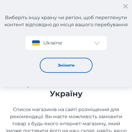
Виберіть іншу країну чи регіон, щоб переглянути
контент відповідно до місця вашого перебування
Реєстрація
Ukraine
Побутова хімія та господарські товари з Франції з
доставкою в Україну
Побутова хімія та
Змінити
господарські товари з
Франції з доставкою в
Україну
Список магазинів на сайті розміщений для
рекомендації. Ви маєте можливість замовити
товар з будь-якого інтернет-магазину, який
зможе доставити його на наш склад, навіть, якщо