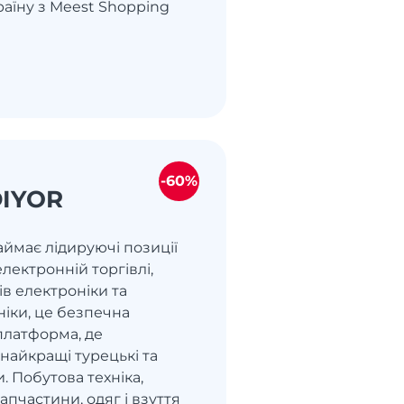
раїну з Meest Shopping
-60%
DIYOR
 займає лідируючі позиції
електронній торгівлі,
ів електроніки та
ніки, це безпечна
платформа, де
найкращі турецькі та
и. Побутова техніка,
апчастини, одяг і взуття