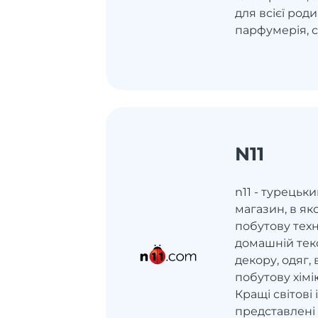
для всієї роди
парфумерія, с
N11
n11 - турець
магазин, в як
побутову техн
домашній тек
декору, одяг, 
побутову хімію
Кращі світові
представлені 