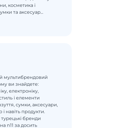
ни, косметика і
умки та аксесуар...
кий мультибрендовий
ому ви знайдете:
іку, електроніку,
стиль і елементи
взуття, сумки, аксесуари,
 і навіть продукти.
 і турецькі бренди
на n11 за досить