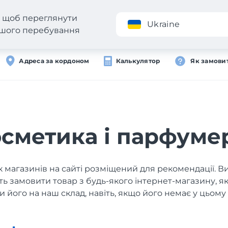
н, щоб переглянути
Додаток
Ukraine
вашого перебування
Адреса за кордоном
Калькулятор
Як замови
сметика і парфуме
 магазинів на сайті розміщений для рекомендації. В
ь замовити товар з будь-якого інтернет-магазину, 
и його на наш склад, навіть, якщо його немає у цьому 