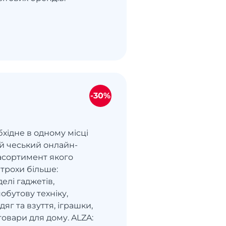
-30%
бхідне в одному місці
ий чеський онлайн-
 асортимент якого
 трохи більше:
елі гаджетів,
побутову техніку,
яг та взуття, іграшки,
овари для дому. ALZA: