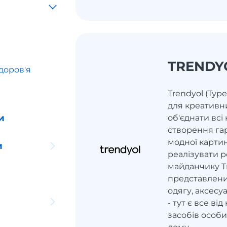
TRENDY
доров'я
Trendyol (Тур
для креативни
и
об'єднати всі
створення га
модної картин
и
реалізувати 
майданчику Tr
представлений
одягу, аксесуа
- тут є все ві
засобів особис