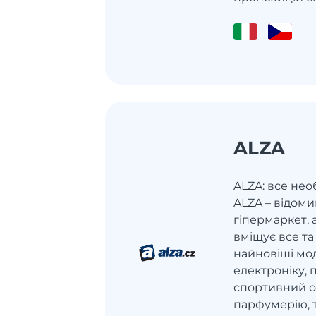
ALZA
ALZA: все нео
ALZA – відом
гіпермаркет,
вміщує все та
найновіші мод
електроніку, 
спортивний од
парфумерію, т