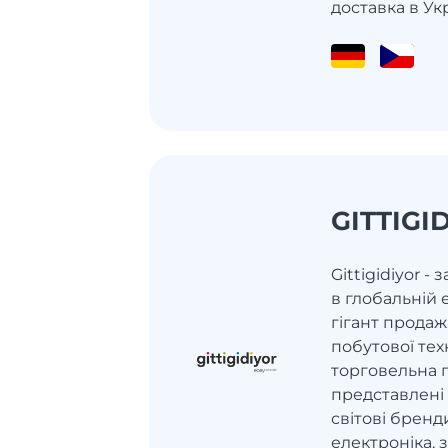
доставка в Ук
GITTIGI
Gittigidiyor -
в глобальній 
гігант продаж
побутової тех
торговельна 
представлені 
світові бренд
електроніка, з