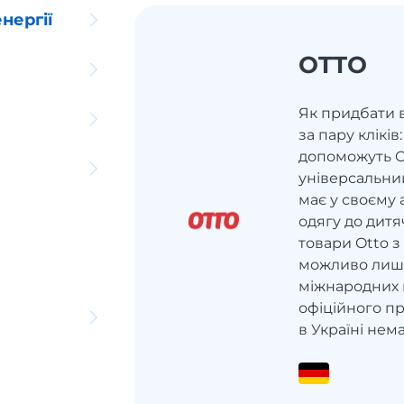
нергії
OTTO
Як придбати 
за пару кліків
допоможуть O
універсальни
має у своєму 
одягу до дитя
товари Otto з
можливо лише
міжнародних 
офіційного п
в Україні немає.