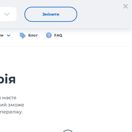
Реєстрація
Вхід
UA
Змінити
ти
Блог
FAQ
рія
и маєте
який зможе
переліку.