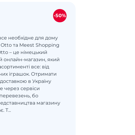
-50%
все необхідне для дому
: Otto та Meest Shopping
tto – це німецький
й онлайн-магазин, який
асортименті все: від
чих іграшок. Отримати
 доставкою в Україну
 через сервіси
перевезень, бо
редставництва магазину
 Т...