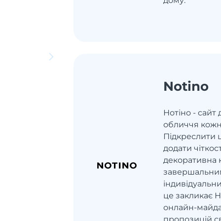
дому.
Notino
Нотіно - сайт
обличчя кожн
Підкреслити 
додати чітко
декоративна 
завершальни
індивідуальни
це закликає Н
онлайн-майда
пропозицій св