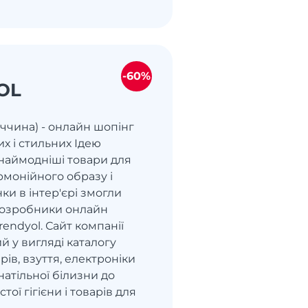
-60%
OL
еччина) - онлайн шопінг
х і стильних Ідею
 наймодніші товари для
рмонійного образу і
ки в інтер'єрі змогли
розробники онлайн
endyol. Сайт компанії
 у вигляді каталогу
рів, взуття, електроніки
д натільної білизни до
тої гігієни і товарів для