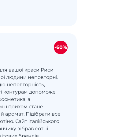
-60%
 для вашої краси Риси
ої людини неповторні.
цю неповторність,
сті контурам допоможе
косметика, а
м штрихом стане
й аромат. Підібрати все
отіно. Сайт італійського
нчику зібрав сотні
ітових брендів.