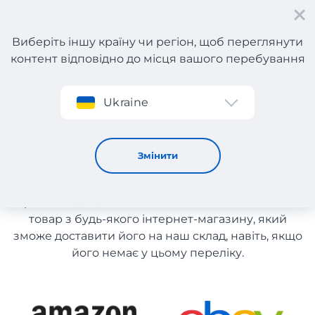
Виберіть іншу країну чи регіон, щоб переглянути
контент відповідно до місця вашого перебування
Реєстрація
Ukraine
Косметика
Косметика і парфумерія
Змінити
Список магазинів на сайті розміщений для
рекомендації. Ви маєте можливість замовити
товар з будь-якого інтернет-магазину, який
зможе доставити його на наш склад, навіть, якщо
його немає у цьому переліку.