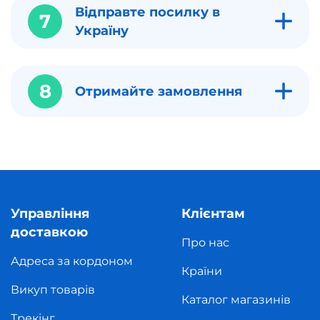
Відправте посилку в
7
Україну
8
Отримайте замовлення
Управління
Клієнтам
доставкою
Про нас
Адреса за кордоном
Країни
Викуп товарів
Каталог магазинів
Трекінг