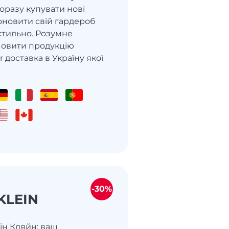
оразу купувати нові
оновити свій гардероб
стильно. Розумне
мовити продукцію
r доставка в Україну якої
-30%
KLEIN
він Кляйн: ваш