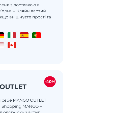
енд з доставкою в
 Кельвін Кляйн вартий
якщо ви цінуєте прості та
-40%
OUTLET
я себе MANGO OUTLET
t Shopping MANGO –
 одягу, який встиг