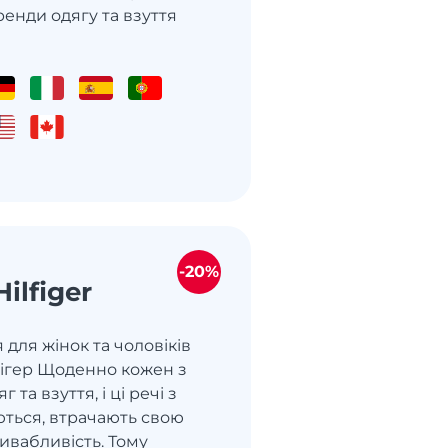
ренди одягу та взуття
-20%
ilfiger
 для жінок та чоловіків
фігер Щоденно кожен з
 та взуття, і ці речі з
ться, втрачають свою
ривабливість. Тому