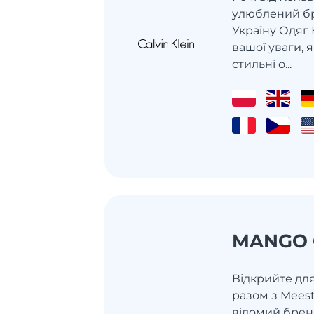
улюблений бр
Україну Одяг
вашої уваги, 
стильні о...
MANGO 
Відкрийте дл
разом з Mees
відомий бренд