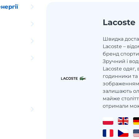
нергії
Lacoste
Швидка достав
Lacoste – ві
бренд спорти
Зручний і во
Lacoste одяг,
годинники та
зображенням 
залишають ол
майже столітт
отримали можл