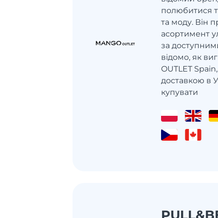
полюбитися т
та моду. Він
асортимент у
за доступними
відомо, як в
OUTLET Spain,
доставкою в У
купувати
PULL&B