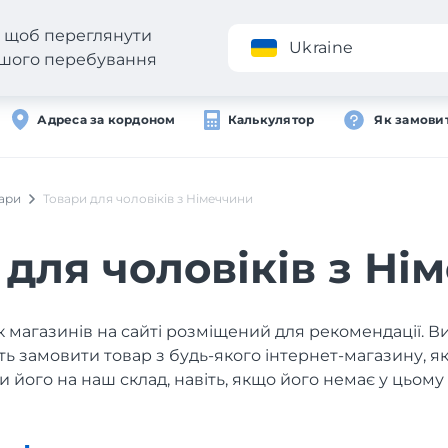
н, щоб переглянути
Додаток
Ukraine
вашого перебування
Адреса за кордоном
Калькулятор
Як замови
вари
Товари для чоловіків з Німеччини
 для чоловіків з Ні
 магазинів на сайті розміщений для рекомендації. В
ь замовити товар з будь-якого інтернет-магазину, 
и його на наш склад, навіть, якщо його немає у цьому 