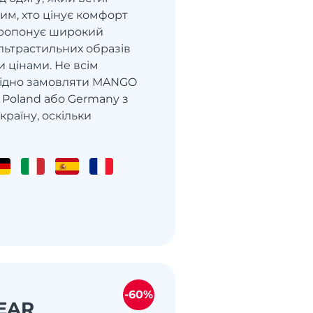
им, хто цінує комфорт
 пропонує широкий
льтрастильних образів
 цінами. Не всім
игідно замовляти MANGO
 Poland або Germany з
країну, оскільки
-60%
EAR