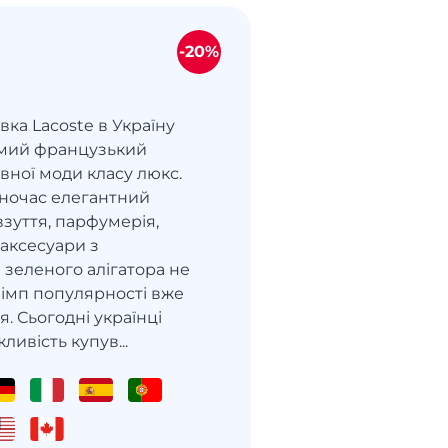
-20%
ка Lacoste в Україну
домий французький
вної моди класу люкс.
дночас елегантний
 взуття, парфумерія,
 аксесуари з
зеленого алігатора не
імп популярності вже
я. Сьогодні українці
ивість купув...