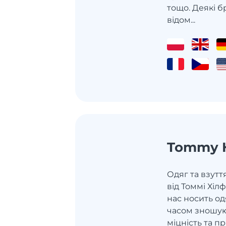
тощо. Деякі б
відом...
Tommy H
Одяг та взуття
від Томмі Хіл
нас носить одяг
часом зношую
міцність та п