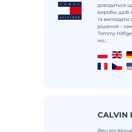
доводиться щ
вироби, щоб 
та виглядати 
рішення – за
Tommy Hilfige
мо...
CALVIN 
Речі від Кель