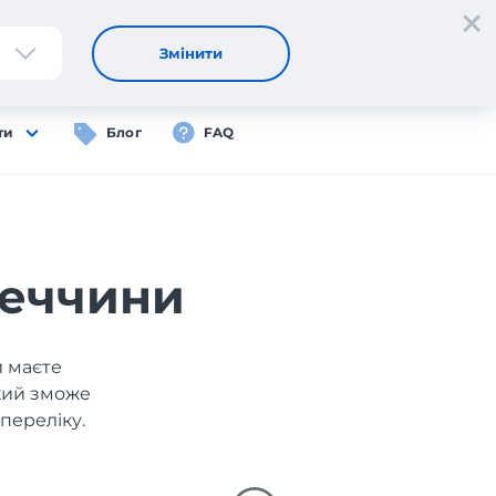
Реєстрація
Вхід
UA
Змінити
ти
Блог
FAQ
меччини
и маєте
який зможе
переліку.