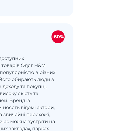
-60%
доступних
 товарів Одяг H&M
 популярністю в різних
. Його обирають люди з
 доходу та покупці,
високу якість та
чей. Бренд із
носять відомі актори,
 звичайні перехожі,
час можна зустріти на
зних закладах, парках