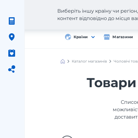
Виберіть іншу країну чи регіо
контент відповідно до місця 
Країни
Магазини
Каталог магазинів
Чоловічі то
Товари
Список
можливіст
доставит