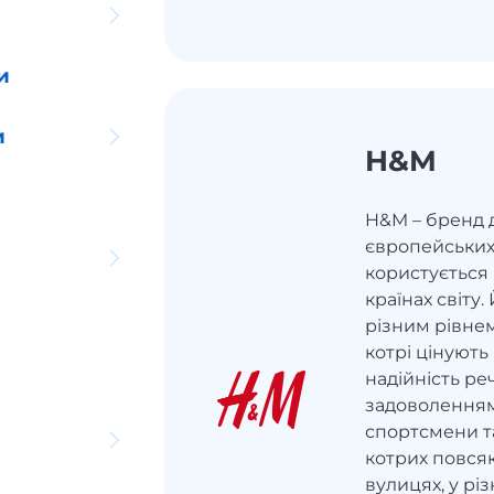
и
и
H&M
H&M – бренд 
європейських
користується
країнах світу
різним рівнем
котрі цінують 
надійність ре
задоволенням 
спортсмени та
котрих повсяк
вулицях, у рі