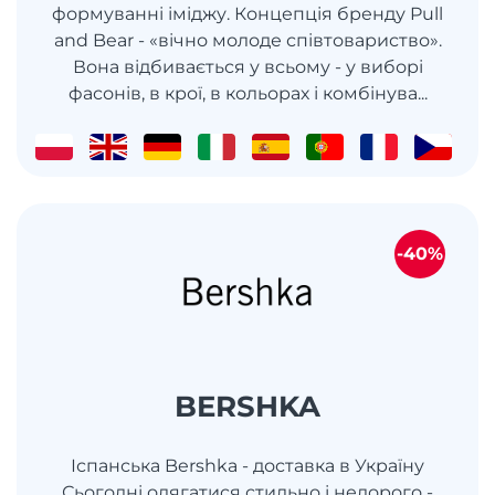
формуванні іміджу. Концепція бренду Pull
and Bear - «вічно молоде співтовариство».
Вона відбивається у всьому - у виборі
фасонів, в крої, в кольорах і комбінува...
-40%
BERSHKA
Іспанська Bershka - доставка в Україну
Сьогодні одягатися стильно і недорого -