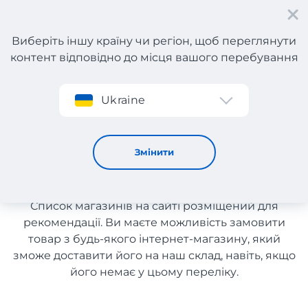
Виберіть іншу країну чи регіон, щоб переглянути
контент відповідно до місця вашого перебування
Реєстрація
Ukraine
Одяг, взуття та аксесуари з Італії
Одяг, взуття та аксесуари з
Змінити
Італії
Список магазинів на сайті розміщений для
рекомендації. Ви маєте можливість замовити
товар з будь-якого інтернет-магазину, який
зможе доставити його на наш склад, навіть, якщо
його немає у цьому переліку.