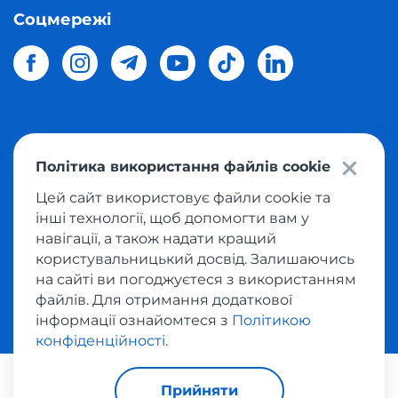
Соцмережі
© 2026 Meest Shopping
доставка покупок з інтернет-
Політика використання файлів cookie
магазинів світу в Україну.
Всі права захищені
Цей сайт використовує файли cookie та
інші технології, щоб допомогти вам у
Політика конфіденційності
навігації, а також надати кращий
Публічна оферта
користувальницький досвід. Залишаючись
Умови користування сервісом викупу товарів
на сайті ви погоджуєтеся з використанням
файлів. Для отримання додаткової
інформації ознайомтеся з
Політикою
конфіденційності
.
За транзакції відповідає:
Прийняти