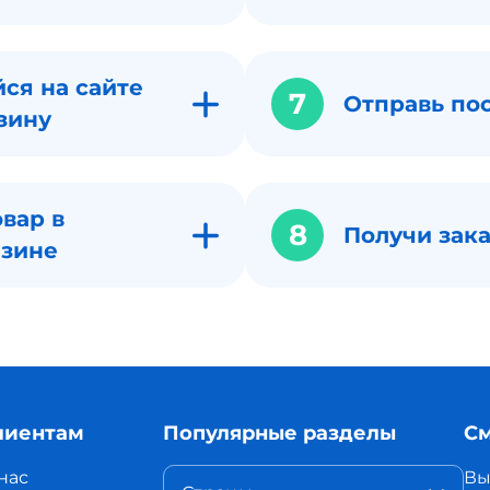
ся на сайте
7
Отправь по
зину
вар в
8
Получи зака
азине
лиентам
Популярные разделы
См
нас
Вы