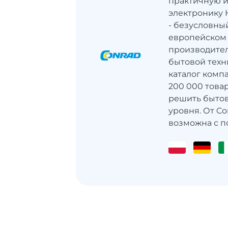
практичную и
электронику 
- безусловны
европейском
производител
бытовой техн
каталог комп
200 000 това
решить быто
уровня. От Co
возможна с п