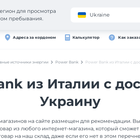
егион для просмотра
Приложение
Ukraine
стом пребывания.
Адреса за кордоном
Калькулятор
Как заказ
вные источники энергии
Power Bank
Power Bank из Италии с до
ank из Италии с дос
Украину
магазинов на сайте размещен для рекомендации. В
товар из любого интернет-магазина, который сможет
товар на наш склад, даже если его нет в этом перечне