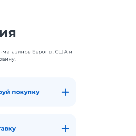
ия
т-магазинов Европы, США и
раину.
руй покупку
тавку