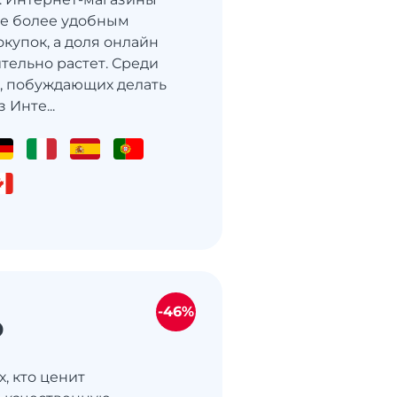
се более удобным
купок, а доля онлайн
тельно растет. Среди
, побуждающих делать
 Инте...
-46%
D
х, кто ценит