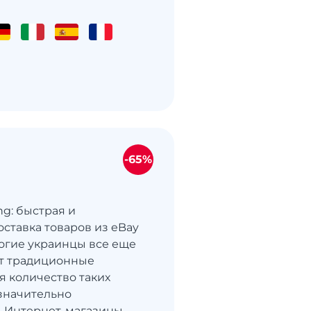
-65%
ng: быстрая и
оставка товаров из eBay
огие украинцы все еще
т традиционные
я количество таких
значительно
. Интернет-магазины