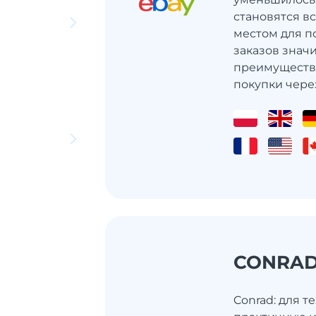
становятся в
местом для по
заказов значи
преимуществ
покупки через
CONRA
Conrad: для те