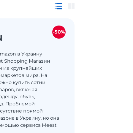
-50%
N
Amazon в Украину
st Shopping Магазин
н из крупнейших
маркетов мира. На
жно купить сотни
варов, включая
одежду, обувь,
т.д. Проблемой
тсутствие прямой
азона в Украину, но она
омощью сервиса Meest