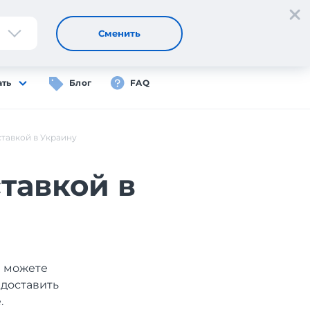
Регистрация
Вход
RU
Сменить
ать
Блог
FAQ
ставкой в Украину
тавкой в
ы можете
 доставить
.