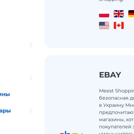
EBAY
Meest Shoppi
ины
безопасная д
в Украину Мн
уары
предпочитаю
магазины, хот
покупателей 
уменьшилось