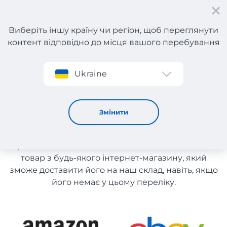
Виберіть іншу країну чи регіон, щоб переглянути
контент відповідно до місця вашого перебування
Реєстрація
Ukraine
Каталог магазинів Греції
Каталог магазинів Греції
Змінити
Список магазинів на сайті розміщений для
рекомендації. Ви маєте можливість замовити
товар з будь-якого інтернет-магазину, який
зможе доставити його на наш склад, навіть, якщо
його немає у цьому переліку.