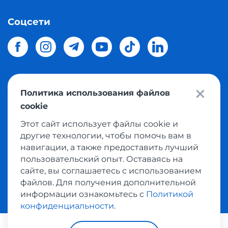
Соцсети
Политика использования файлов
© 2026 Meest Shopping
доставка покупок с интернет
cookie
магазинов мира в Украину.
Все права защищены
Этот сайт использует файлы cookie и
другие технологии, чтобы помочь вам в
Политика конфиденциальности
навигации, а также предоставить лучший
Публичная оферта
пользовательский опыт. Оставаясь на
Условия пользования сервисом выкупа товаров
сайте, вы соглашаетесь с использованием
файлов. Для получения дополнительной
информации ознакомьтесь с
Политикой
конфиденциальности
.