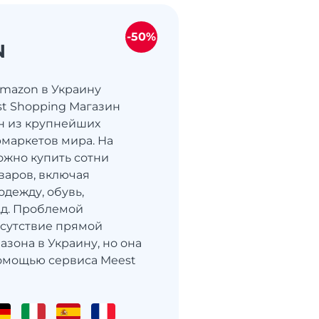
-50%
N
Amazon в Украину
st Shopping Магазин
н из крупнейших
маркетов мира. На
жно купить сотни
варов, включая
одежду, обувь,
т.д. Проблемой
тсутствие прямой
азона в Украину, но она
омощью сервиса Meest