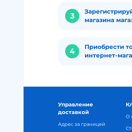
Зарегистрируй
3
магазина мага
Приобрести то
4
интернет-маг
Управление
К
доставкой
О 
Адрес за границей
Ст