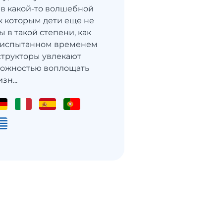
 в какой-то волшебной
 к которым дети еще не
 в такой степени, как
в испытанном временем
структоры увлекают
можностью воплощать
зн...