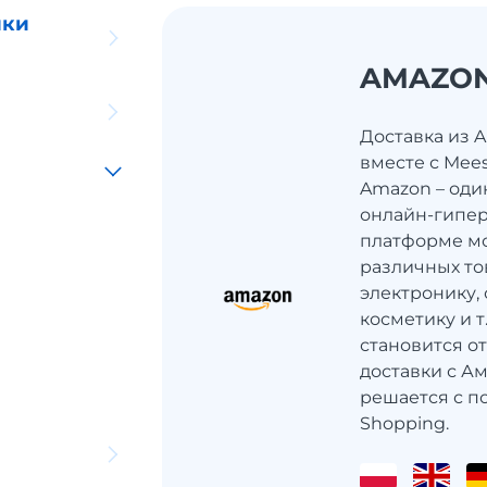
ики
AMAZO
Доставка из 
вместе с Mee
Amazon – оди
онлайн-гипер
платформе мо
различных то
электронику, 
косметику и 
становится о
доставки с Ам
решается с п
Shopping.