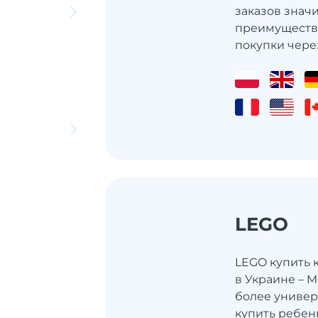
заказов значи
преимуществ
покупки через
LEGO
LEGO купить 
в ​​Украине –
более универс
купить ребенк