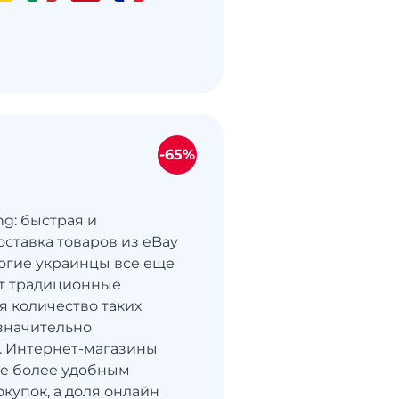
-65%
ng: быстрая и
оставка товаров из eBay
огие украинцы все еще
т традиционные
я количество таких
значительно
. Интернет-магазины
се более удобным
купок, а доля онлайн