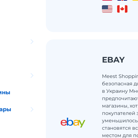
EBAY
Meest Shoppi
безопасная д
в Украину Мн
ины
предпочитаю
магазины, хот
уары
покупателей 
уменьшилось
становятся в
местом для по