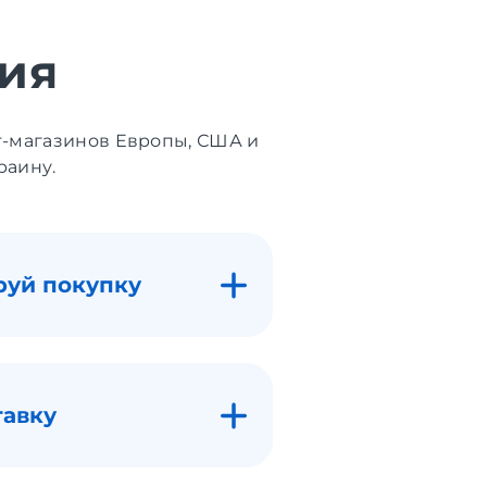
ия
т-магазинов Европы, США и
раину.
руй покупку
тавку