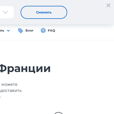
Регистрация
Вход
RU
Сменить
ать
Блог
FAQ
 Франции
ы можете
 доставить
.