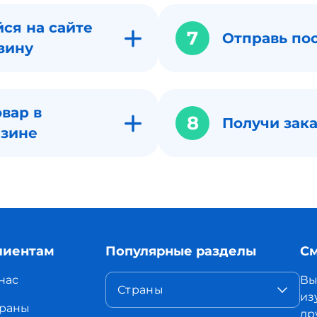
ся на сайте
7
Отправь по
зину
вар в
8
Получи зака
азине
лиентам
Популярные разделы
См
нас
Вы
Страны
из
раны
др