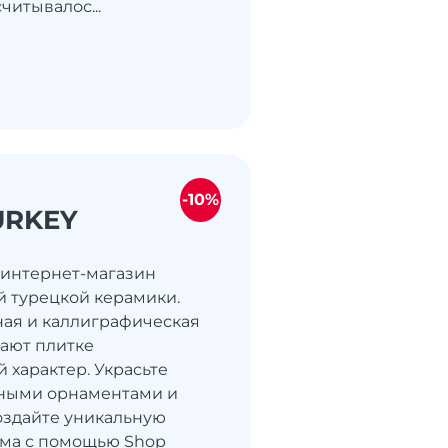
читывалос...
-10%
URKEY
– интернет-магазин
 турецкой керамики.
ая и каллиграфическая
ают плитке
 характер. Украсьте
тными орнаментами и
оздайте уникальную
ома с помощью Shop