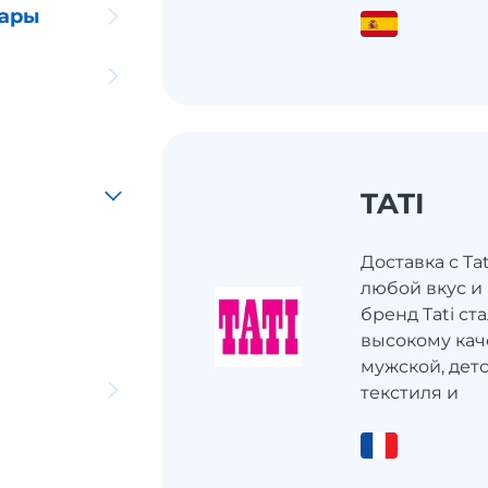
уары
TATI
Доставка с Tat
любой вкус и
бренд Tati ст
высокому кач
мужской, дет
текстиля и