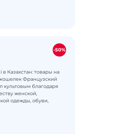
-50%
i в Казахстан: товары на
 кошелек Французский
ал культовым благодаря
еству женской,
ской одежды, обуви,