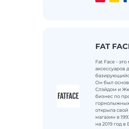
FAT FAC
Fat Face - эт
аксессуаров 
базирующийс
Он был основ
Слэйдом и Ж
бизнес по пр
горнолыжных 
открыла сво
магазин в 199
на 2019 год 