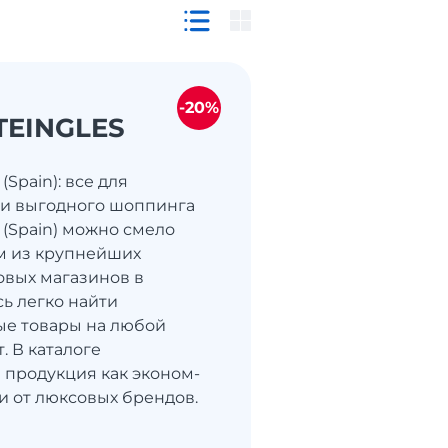
-20%
TEINGLES
 (Spain): все для
 и выгодного шоппинга
s (Spain) можно смело
м из крупнейших
вых магазинов в
сь легко найти
ые товары на любой
. В каталоге
 продукция как эконом-
 и от люксовых брендов.