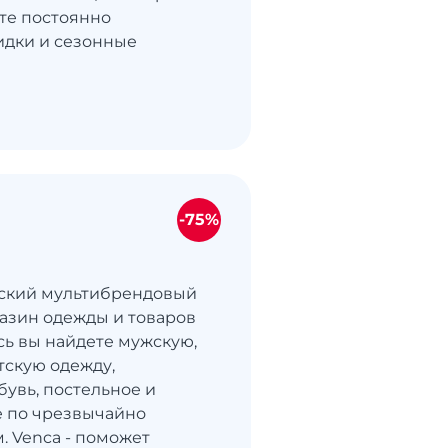
йте постоянно
идки и сезонные
-75%
нский мультибрендовый
азин одежды и товаров
сь вы найдете мужскую,
тскую одежду,
бувь, постельное и
е по чрезвычайно
. Venca - поможет