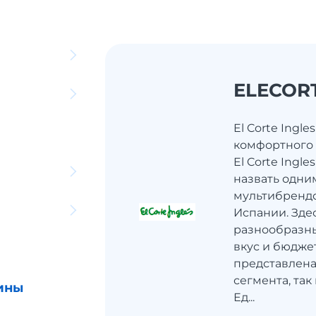
ELECOR
El Corte Ingles
комфортного
El Corte Ingle
назвать одни
мультибрендо
Испании. Зде
разнообразн
вкус и бюджет
представлена
сегмента, так
ины
Ед...