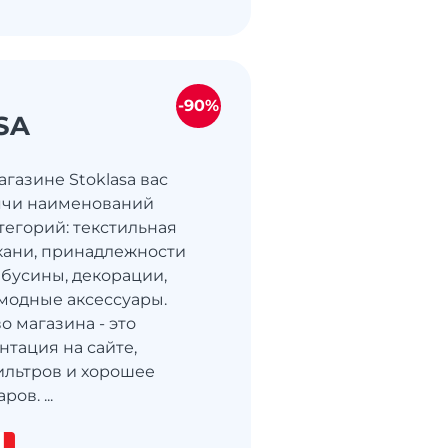
-90%
SA
газине Stoklasa вас
ячи наименований
тегорий: текстильная
ткани, принадлежности
 бусины, декорации,
модные аксессуары.
 магазина - это
нтация на сайте,
льтров и хорошее
ов. ...