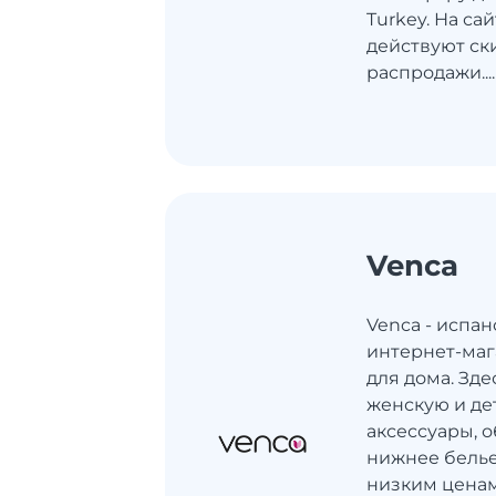
Turkey. На са
действуют ск
распродажи....
Venca
Venca - испа
интернет-маг
для дома. Зде
женскую и де
аксессуары, о
нижнее бель
низким ценам