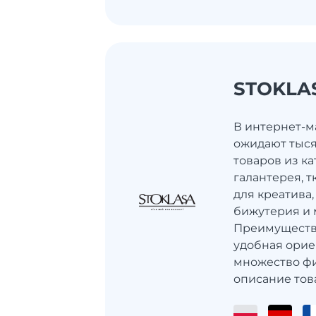
STOKLA
В интернет-ма
ожидают тыс
товаров из ка
галантерея, 
для креатива,
бижутерия и 
Преимущество
удобная орие
множество фи
описание товар