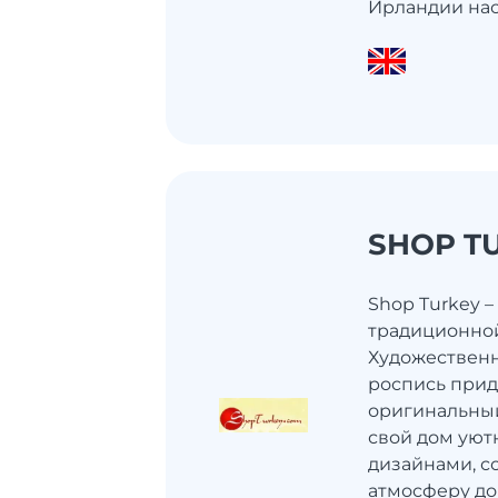
Ирландии нас
SHOP T
Shop Turkey 
традиционной
Художественн
роспись прид
оригинальный
свой дом ую
дизайнами, с
атмосферу д