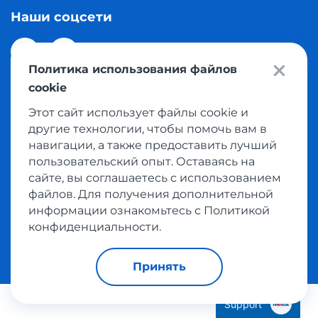
Наши соцсети
Политика использования файлов
cookie
Этот сайт использует файлы cookie и
© 2026 Meest Shopping доставка покупок с интернет
другие технологии, чтобы помочь вам в
магазинов мира в Казахстан. Все права защищены
навигации, а также предоставить лучший
пользовательский опыт. Оставаясь на
сайте, вы соглашаетесь с использованием
Политика конфиденциальности
файлов. Для получения дополнительной
Публичная оферта
информации ознакомьтесь с Политикой
Условия пользования сервисом выкупа товаров
конфиденциальности.
Принять
Support