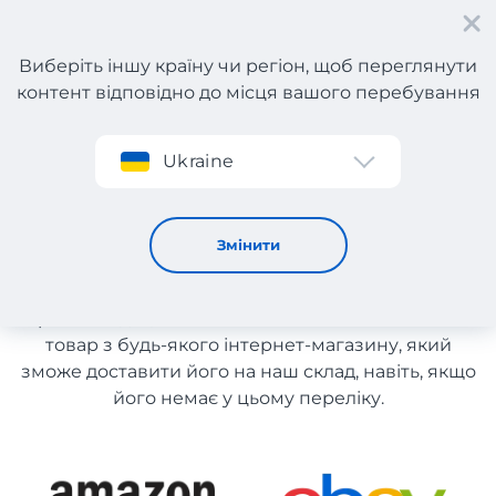
Виберіть іншу країну чи регіон, щоб переглянути
контент відповідно до місця вашого перебування
Реєстрація
Ukraine
Електроніка з Англії
Електроніка з Англії
Змінити
Список магазинів на сайті розміщений для
рекомендації. Ви маєте можливість замовити
товар з будь-якого інтернет-магазину, який
зможе доставити його на наш склад, навіть, якщо
його немає у цьому переліку.