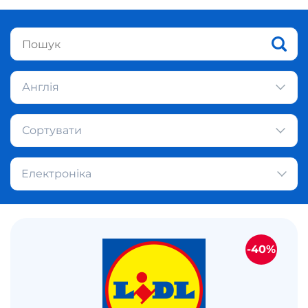
Англія
Сортувати
Електроніка
-40%