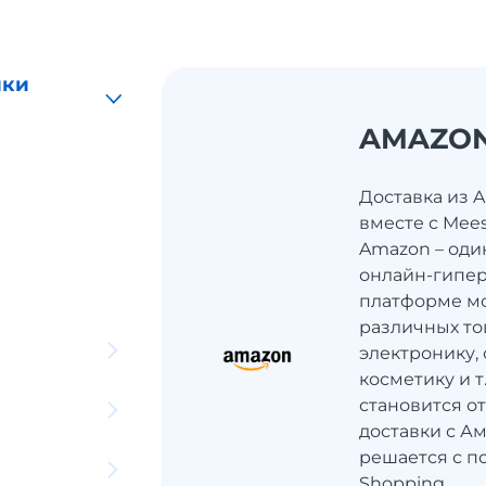
ики
AMAZO
Доставка из 
вместе с Mee
Amazon – оди
онлайн-гипер
платформе мо
различных то
электронику, 
косметику и 
становится о
доставки с Ам
решается с п
Shopping.