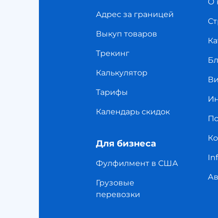
О 
Адрес за границей
Ст
Выкуп товаров
Ка
Трекинг
Бл
Калькулятор
Ви
Тарифы
Ин
Календарь скидок
П
Ко
Для бизнеса
In
Фулфилмент в США
Ав
Грузовые
перевозки