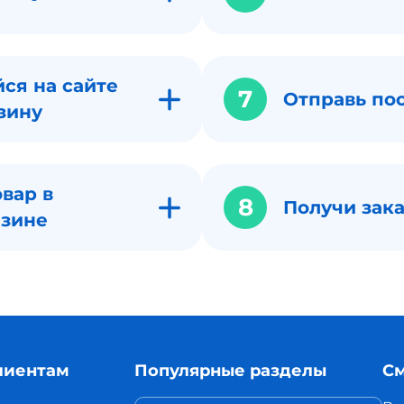
ся на сайте
7
Отправь по
зину
вар в
8
Получи зака
азине
лиентам
Популярные разделы
См