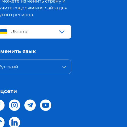
 можете изменить страну и
учить содержимое сайта для
угого региона.
Ukraine
менить язык
Русский
цсети