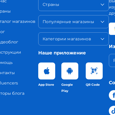
нас
Вы
Страны
из
раны
др
талог магазинов
Популярные магазины
ог
Категории магазинов
деоблог
Из
струкции
Наше приложение
омощь
нтакты
Со
fluencers
App Store
Google
QR Code
Play
торы блога