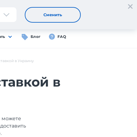
Регистрация
Вход
RU
Сменить
ать
Блог
FAQ
ставкой в Украину
тавкой в
ы можете
 доставить
.