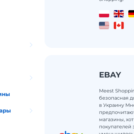
EBAY
Meest Shoppi
ины
безопасная д
в Украину Мн
уары
предпочитаю
магазины, хот
покупателей 
уменьшилось