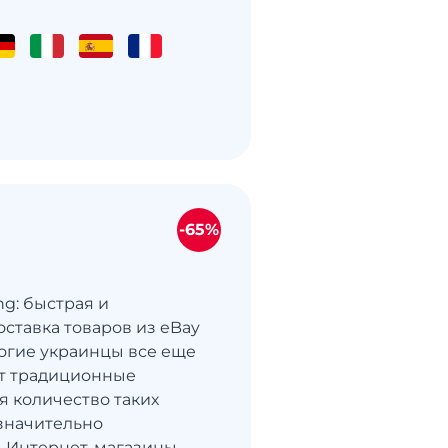
-65%
ng: быстрая и
оставка товаров из eBay
огие украинцы все еще
т традиционные
я количество таких
значительно
. Интернет-магазины