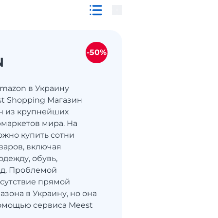
-50%
N
Amazon в Украину
st Shopping Магазин
н из крупнейших
маркетов мира. На
жно купить сотни
варов, включая
одежду, обувь,
т.д. Проблемой
тсутствие прямой
азона в Украину, но она
омощью сервиса Meest