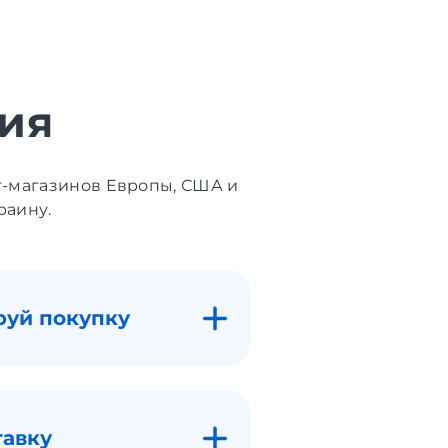
ия
т-магазинов Европы, США и
раину.
руй покупку
тавку