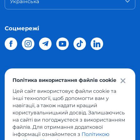
Українська
Соцмережі
© 2026 Meest Shopping
доставка покупок з інтернет-
Політика використання файлів cookie
магазинів світу в Україну.
Всі права захищені
Цей сайт використовує файли cookie та
інші технології, щоб допомогти вам у
Політика конфіденційності
навігації, а також надати кращий
Публічна оферта
користувальницький досвід. Залишаючись
Умови користування сервісом викупу товарів
на сайті ви погоджуєтеся з використанням
файлів. Для отримання додаткової
інформації ознайомтеся з
Політикою