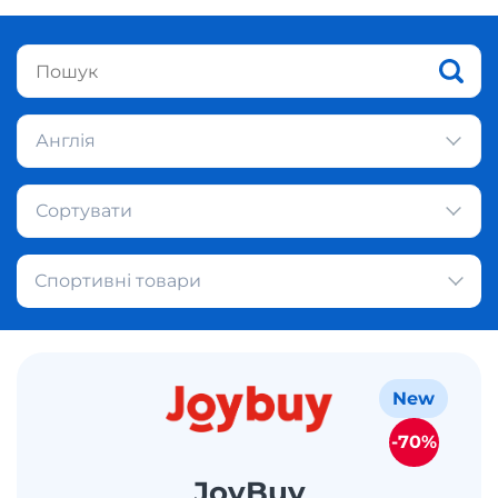
Англія
Сортувати
Спортивні товари
New
-70%
JoyBuy