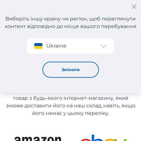
Виберіть іншу країну чи регіон, щоб переглянути
контент відповідно до місця вашого перебування
Реєстрація
Ukraine
Спортивні товари з Англії
Спортивні товари з Англії
Змінити
Список магазинів на сайті розміщений для
рекомендації. Ви маєте можливість замовити
товар з будь-якого інтернет-магазину, який
зможе доставити його на наш склад, навіть, якщо
його немає у цьому переліку.