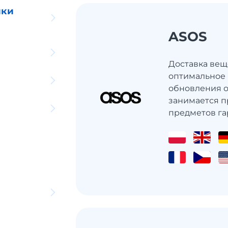
ики
ASOS
Доставка веще
оптимальное
обновления о
занимается 
предметов гар