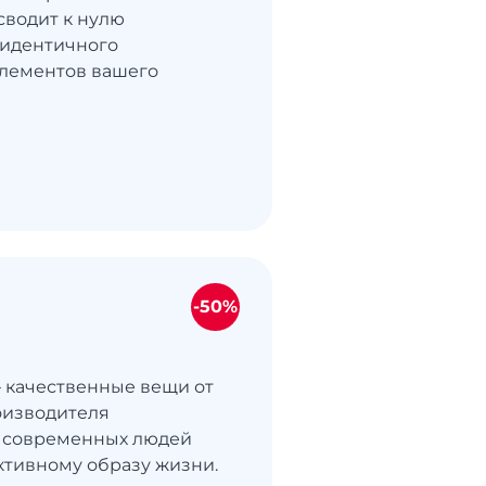
сводит к нулю
 идентичного
элементов вашего
-50%
 качественные вещи от
оизводителя
 современных людей
ктивному образу жизни.