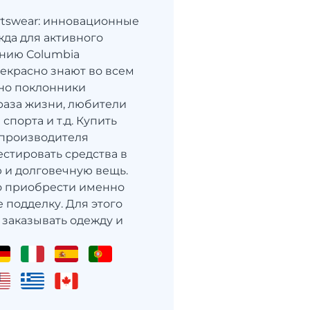
rtswear: инновационные
жда для активного
нию Columbia
рекрасно знают во всем
но поклонники
раза жизни, любители
спорта и т.д. Купить
 производителя
естировать средства в
 и долговечную вещь.
о приобрести именно
е подделку. Для этого
заказывать одежду и