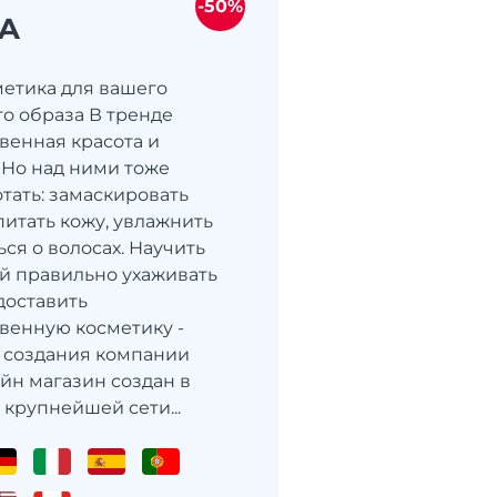
-50%
A
метика для вашего
о образа В тренде
твенная красота и
 Но над ними тоже
тать: замаскировать
питать кожу, увлажнить
ься о волосах. Научить
й правильно ухаживать
доставить
венную косметику -
 создания компании
айн магазин создан в
 крупнейшей сети...