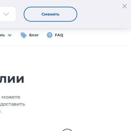
Регистрация
Вход
RU
Сменить
ать
Блог
FAQ
глии
ы можете
 доставить
.