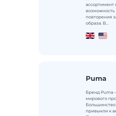
ассортимент 
возможность
повторения 
образа. В...
Puma
Бренд Puma –
мирового пр
Большинство
привыкли к а