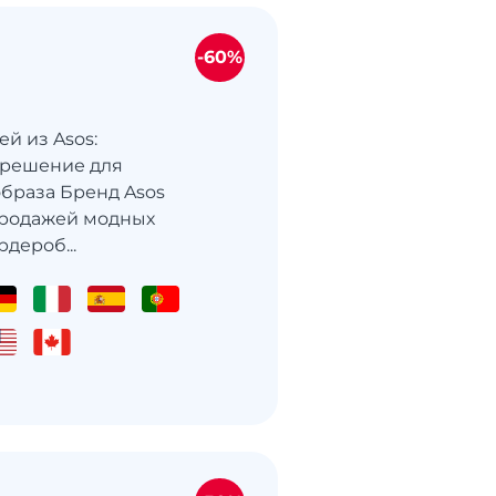
-60%
й из Asos:
 решение для
браза Бренд Asos
продажей модных
дероб...