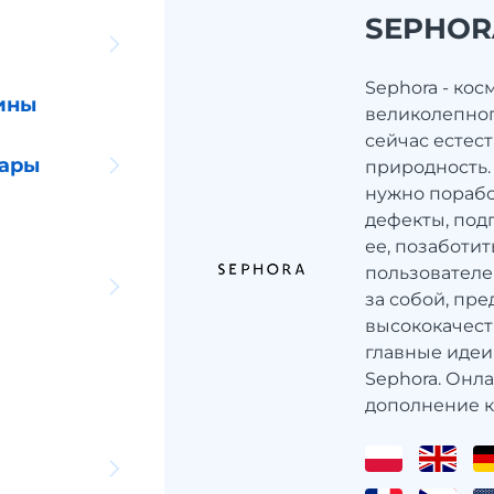
SEPHOR
Sephora - кос
ины
великолепног
сейчас естес
уары
природность.
нужно порабо
дефекты, под
ее, позаботит
пользователе
за собой, пре
высококачест
главные идеи
Sephora. Онл
дополнение к