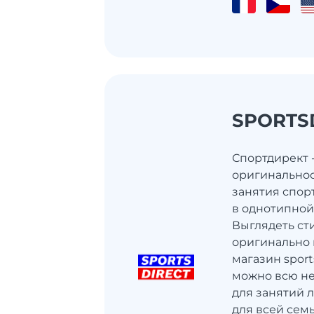
SPORTS
Спортдирект 
оригинальност
занятия спор
в однотипной
Выглядеть сти
оригинально 
магазин sport
можно всю н
для занятий 
для всей сем