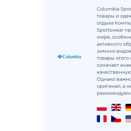
Columbia Spo
товары и оде
отдыха Компа
Sportswear п
мире, особен
активного об
зимних видов 
товары этого
означает инв
качественную
Однако важн
оригинал, а н
рекомендуем 