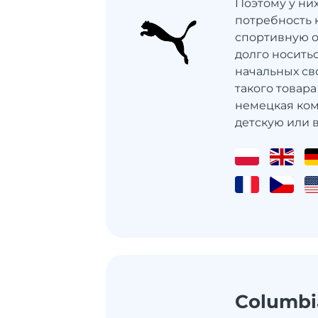
Поэтому у ни
потребность 
спортивную о
долго носить
начальных св
такого товар
немецкая ко
детскую или вз
Columbi