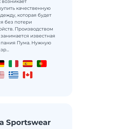
х возникает
купить качественную
дежду, которая будет
ся без потери
ойств. Производством
а занимается известная
мпания Пума. Нужную
р...
a Sportswear