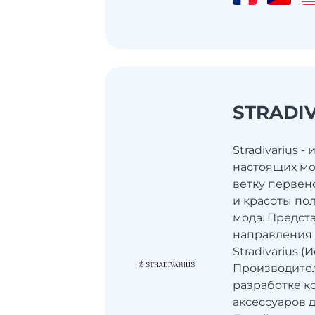
STRADI
Stradivarius 
настоящих мо
ветку первен
и красоты по
мода. Предст
направления 
Stradivarius (
Производител
разработке к
аксессуаров 