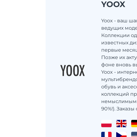
YOOX
Yoox - ваш ш
ведущих мод
Коллекции од
известных д
первые месяц
Позже их акту
фоне вновь в
Yoox - интер
мультибрендо
обувь и аксе
коллекций пр
немыслимыми
90%!). Заказы с 