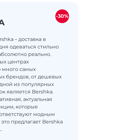
-30%
A
shka – доставка в
дня одеваться стильно
 абсолютно реально.
вых центрах
 много самых
х брендов, от дешевых
Одной из популярных
ок является Bershka.
ативная, актуальная
екции, которые
оответствуют модным
 это предлагает Bershka
.