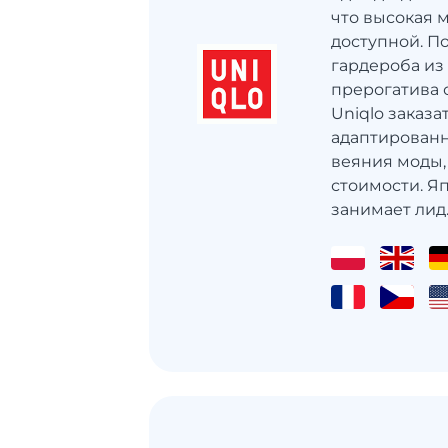
что высокая 
доступной. П
гардероба из
прерогатива 
Uniqlo заказа
адаптирован
веяния моды,
стоимости. Я
занимает лид..