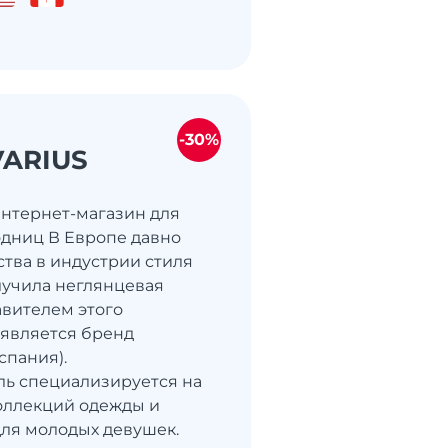
-30%
VARIUS
- интернет-магазин для
дниц В Европе давно
ства в индустрии стиля
лучила неглянцевая
авителем этого
является бренд
Испания).
ь специализируется на
оллекций одежды и
для молодых девушек.