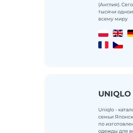
(Англия). Се
тысячи одно
всему миру
UNIQLO
Uniqlo - ката
семьи Японс
по изготовл
одежды для в