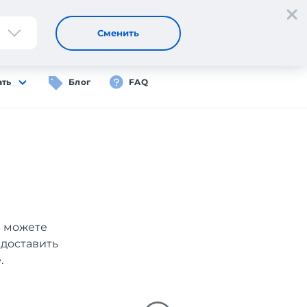
Регистрация
Вход
RU
Сменить
ать
Блог
FAQ
ы можете
 доставить
.