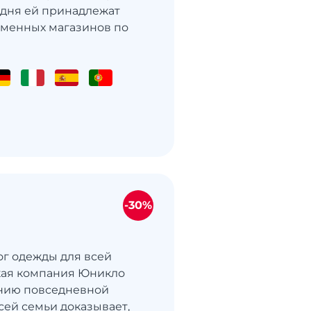
годня ей принадлежат
именных магазинов по
-30%
лог одежды для всей
кая компания Юникло
ению повседневной
сей семьи доказывает,