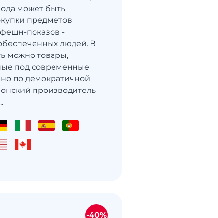
мода может быть
окупки предметов
 фешн-показов -
обеспеченных людей. В
ть можно товары,
ные под современные
 но по демократичной
понский производитель
.
-40%