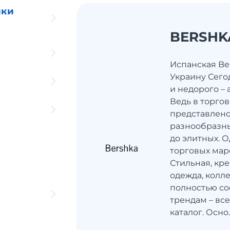
ики
BERSHK
Испанская Ber
Украину Сего
и недорого –
Ведь в торго
представлено
разнообразны
до элитных. 
торговых мар
Стильная, кре
одежда, колл
полностью с
трендам – все
каталог. Осно..