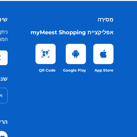
מְסִירָה
שינו
אפליקציית myMeest Shopping
ניתן
המות
QR Code
Google Play
App Store
שנה
אנ
הרש