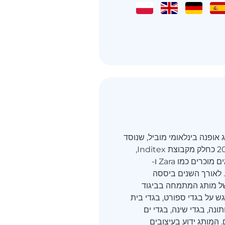
מותג אופנה בינלאומי מוביל, שנוסד
בספרד בשנת 2001 כחלק מקבוצת Inditex,
המחזיקה גם מותגים מוכרים כמו Zara ו-
Massimo Dutti. לאורך השנים ביססה
טין של מותג המתמחה בביגוד
גש על בגדי ספורט, בגדי בית
נה, בגדי שינה, בגדי ים
 המותג ידוע בעיצובים