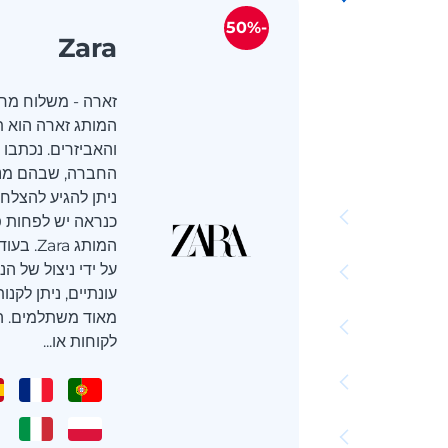
-50%
Zara
זארה - משלוח מחנו
המותג זארה הוא ת
והאביזרים. נכתבו
החברה, שבהם מנס
ניתן להגיע להצלחה
כנראה יש לפחות פ
המותג ra
על ידי ניצול של ה
עונתיים, ניתן לקנ
מאוד משתלמים. ה
לקוחות או...