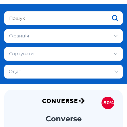
Франція
Сортувати
Одяг
-50%
Converse