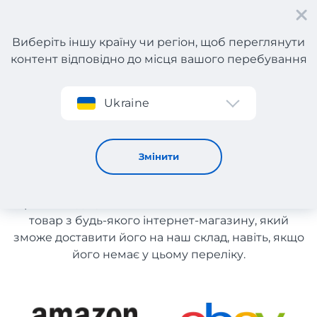
Виберіть іншу країну чи регіон, щоб переглянути
контент відповідно до місця вашого перебування
Реєстрація
Ukraine
Одяг з Франції
Одяг з Франції
Змінити
Список магазинів на сайті розміщений для
рекомендації. Ви маєте можливість замовити
товар з будь-якого інтернет-магазину, який
зможе доставити його на наш склад, навіть, якщо
його немає у цьому переліку.