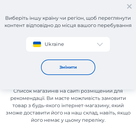
Виберіть іншу країну чи регіон, щоб переглянути
контент відповідно до місця вашого перебування
Реєстрація
Ukraine
Косметика і парфумерія з Англії
Косметика і парфумерія з
Змінити
Англії
Список магазинів на сайті розміщений для
рекомендації. Ви маєте можливість замовити
товар з будь-якого інтернет-магазину, який
зможе доставити його на наш склад, навіть, якщо
його немає у цьому переліку.