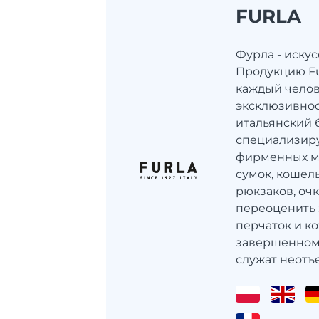
FURLA
Фурла - иску
Продукцию Fu
каждый челов
эксклюзивнос
итальянский 
специализиру
фирменных м
сумок, кошель
рюкзаков, оч
переоценить 
перчаток и к
завершенном 
служат неотъе