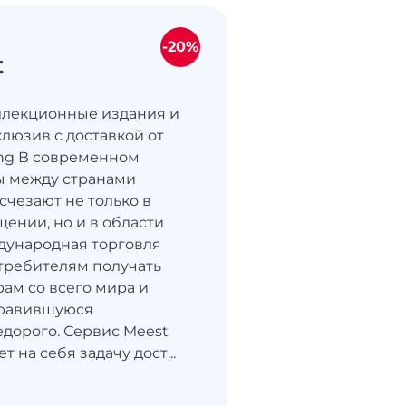
-20%
t
коллекционные издания и
люзив с доставкой от
ng В современном
ы между странами
счезают не только в
щении, но и в области
дународная торговля
требителям получать
рам со всего мира и
нравившуюся
дорого. Сервис Meest
т на себя задачу дост...