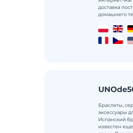
интернет-маг
доставка пост
домашнего тек
UNOde5
Браслеты, се
аксессуары д
Испанский б
известен еще