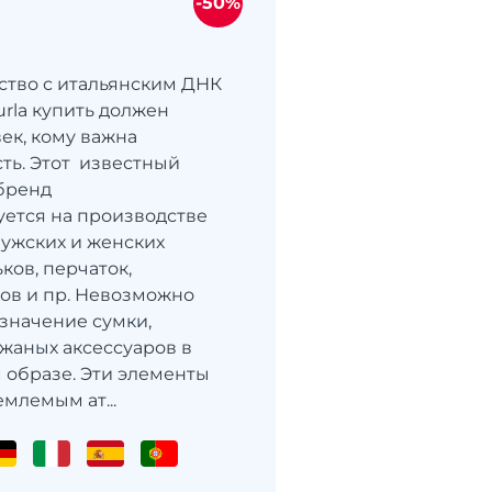
-50%
сство с итальянским ДНК
rla купить должен
ек, кому важна
ть. Этот известный
бренд
ется на производстве
ужских и женских
ков, перчаток,
ков и пр. Невозможно
значение сумки,
ожаных аксессуаров в
образе. Эти элементы
млемым ат...