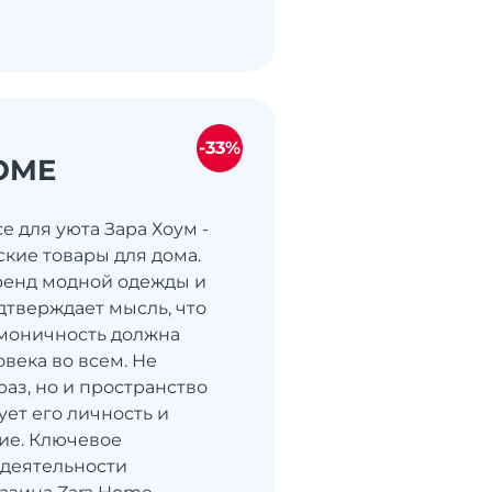
-33%
OME
се для уюта Зара Хоум -
ские товары для дома.
ренд модной одежды и
дтверждает мысль, что
рмоничность должна
века во всем. Не
раз, но и пространство
ет его личность и
ие. Ключевое
деятельности