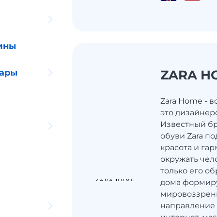
ины
уары
ZARA H
Zara Home - в
это дизайнер
Известный б
обуви Zara по
красота и га
окружать чело
только его об
дома формиру
мировоззрен
направление 