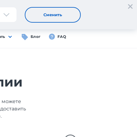
Регистрация
Вход
RU
Сменить
ать
Блог
FAQ
лии
ы можете
 доставить
.