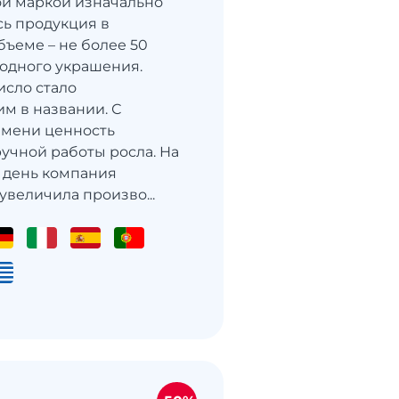
той маркой изначально
ь продукция в
ъеме – не более 50
одного украшения.
исло стало
м в названии. С
емени ценность
ручной работы росла. На
 день компания
увеличила произво...