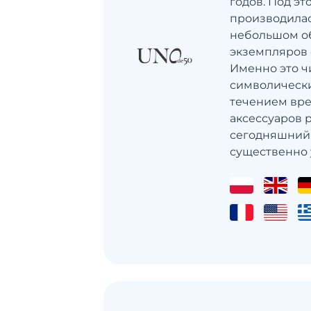
годов. Под э
производилас
небольшом об
экземпляров 
Именно это ч
символически
течением вр
аксессуаров 
сегодняшний
существенно 