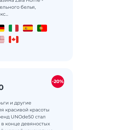
азина Zara Home -
ельного белья,
с...
-20%
0
рьги и другие
ля красивой красоты
ренд UNOde50 стал
 в конце девяностых