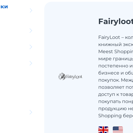
ики
Fairyloo
FairyLoot – 
книжный экск
Meest Shoppi
мире границ
постепенно и
бизнесе и об
покупок. Меж
позволяет по
доступ к това
покупать по
продукцию не
Shopping бере