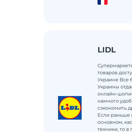
LIDL
Супермаркеты 
товаров досту
Украине Все 
Украины отд
онлайн-шопин
намного удоб
сэкономить д
Если раньше 
основном, ка
техники, то в