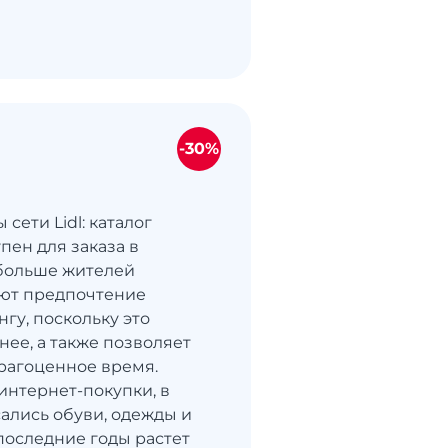
-30%
сети Lidl: каталог
пен для заказа в
больше жителей
ают предпочтение
гу, поскольку это
нее, а также позволяет
рагоценное время.
интернет-покупки, в
сались обуви, одежды и
 последние годы растет