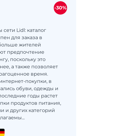
-30%
сети Lidl: каталог
пен для заказа в
больше жителей
ают предпочтение
гу, поскольку это
нее, а также позволяет
рагоценное время.
интернет-покупки, в
сались обуви, одежды и
 последние годы растет
упки продуктов питания,
и и других категорий
лагаемы...