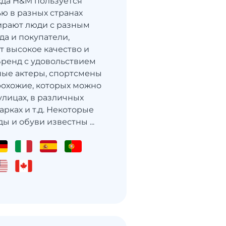
да H&M пользуется
ю в разных странах
ирают люди с разным
да и покупатели,
т высокое качество и
Бренд с удовольствием
ные актеры, спортсмены
охожие, которых можно
улицах, в различных
арках и т.д. Некоторые
 и обуви известны ...