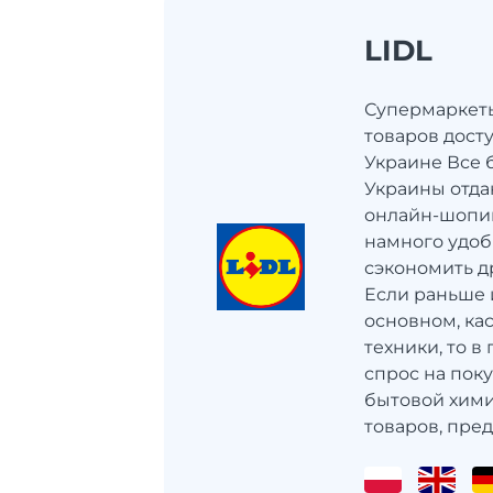
LIDL
Супермаркеты 
товаров досту
Украине Все 
Украины отд
онлайн-шопин
намного удоб
сэкономить д
Если раньше 
основном, ка
техники, то в
спрос на пок
бытовой хими
товаров, пред