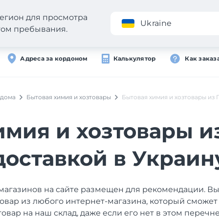
егион для просмотра
Приложение
Ukraine
стом пребывания.
Адреса за кордоном
Калькулятор
Как заказ
 дома
Бытовая химия и хозтовары
Бытовая химия и хозтовары из 
имия и хозтовары и
доставкой в Украин
магазинов на сайте размещен для рекомендации. В
товар из любого интернет-магазина, который сможет
товар на наш склад, даже если его нет в этом перечне