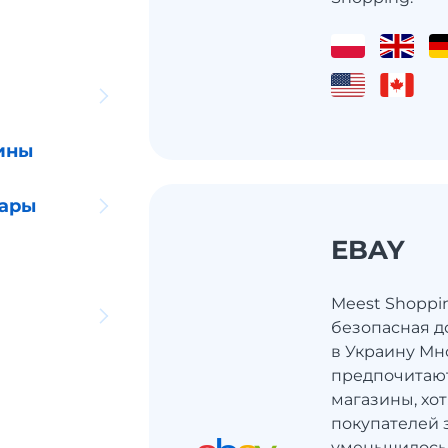
ины
уары
EBAY
Meest Shoppi
безопасная д
в Украину Мн
предпочитаю
магазины, хот
покупателей 
уменьшилось