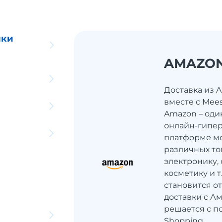
ики
AMAZO
Доставка из 
вместе с Mee
Amazon – оди
онлайн-гипер
платформе мо
различных то
электронику, 
косметику и 
становится о
доставки с Ам
решается с п
Shopping.