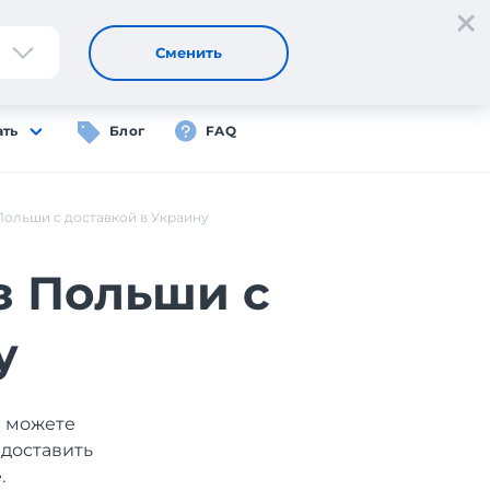
Регистрация
Вход
RU
Сменить
ать
Блог
FAQ
Польши с доставкой в Украину
з Польши с
у
ы можете
 доставить
.