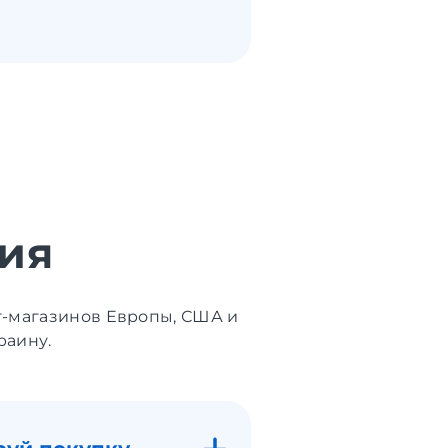
ия
т-магазинов Европы, США и
раину.