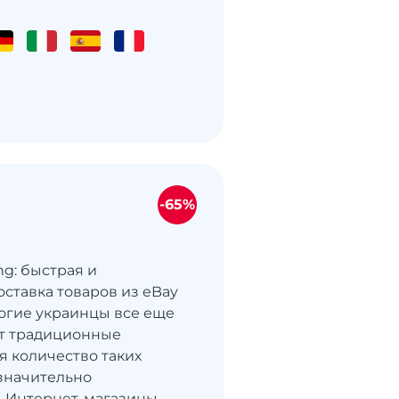
-65%
ng: быстрая и
оставка товаров из eBay
огие украинцы все еще
т традиционные
я количество таких
значительно
. Интернет-магазины