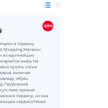
-50%
N
Amazon в Украину
st Shopping Магазин
н из крупнейших
маркетов мира. На
жно купить сотни
варов, включая
одежду, обувь,
т.д. Проблемой
тсутствие прямой
азона в Украину, но она
омощью сервиса Meest