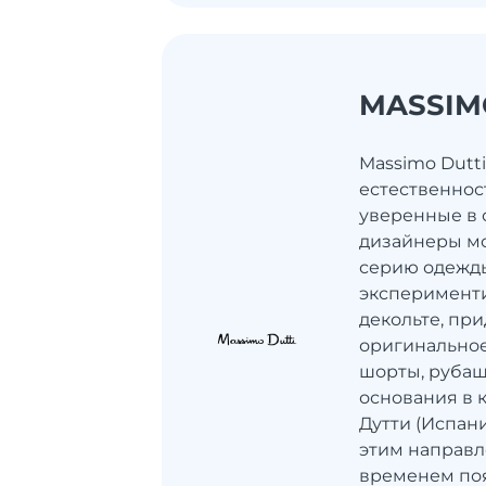
MASSIM
Massimo Dutti
естественнос
уверенные в 
дизайнеры мо
серию одежды
эксперименти
декольте, при
оригинальное
шорты, рубаш
основания в
Дутти (Испан
этим направл
временем поя