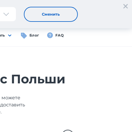
Регистрация
Вход
RU
Сменить
ать
Блог
FAQ
 с Польши
ы можете
 доставить
.