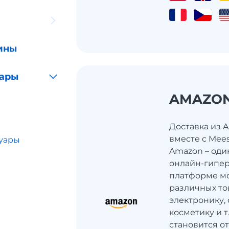
ины
уары
AMAZO
Доставка из 
вместе с Mee
суары
Amazon – оди
онлайн-гипер
платформе мо
различных то
электронику, 
косметику и 
становится о