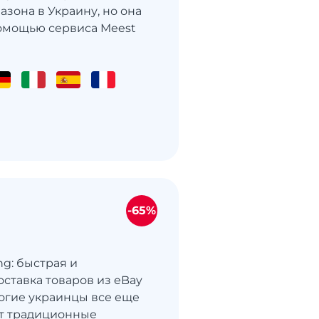
азона в Украину, но она
омощью сервиса Meest
-65%
ng: быстрая и
оставка товаров из eBay
огие украинцы все еще
т традиционные