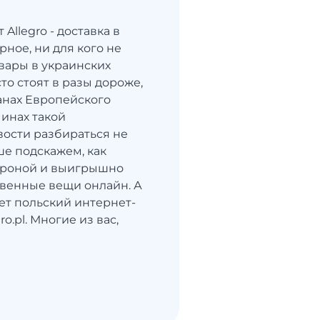
 Allegro - доставка в
ное, ни для кого не
овары в украинских
то стоят в разы дороже,
анах Европейского
чинах такой
ости разбираться не
ше подскажем, как
ороной и выигрышно
твенные вещи онлайн. А
ет польский интернет-
o.pl. Многие из вас,