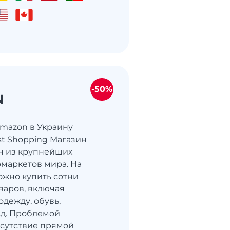
-50%
N
Amazon в Украину
st Shopping Магазин
н из крупнейших
маркетов мира. На
жно купить сотни
варов, включая
одежду, обувь,
т.д. Проблемой
тсутствие прямой