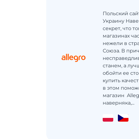
Польский сайт
Украину Навер
секрет, что т
магазинах час
нежели в стр
Союза. В при
несправедлив
станем, а луч
обойти ее ст
купить качес
в этом помож
магазин Allegr
наверняка,...