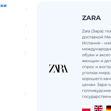
ики
ZARA
Zara (Зара): 
доставкой Mee
Испания – из
международн
обуви и аксе
женщин и дет
спрос и вост
уголках мира,
хорошего кач
ценам. Зара 
голливудские
государственн