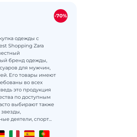
-70%
покупка одежды с
st Shopping Zara
вестный
ый бренд одежды,
ссуаров для мужчин,
ей. Его товары имеют
ребованы во всех
 ведь это продукция
ества по доступным
часто выбирают также
 звезды,
ые деятели, спорт...