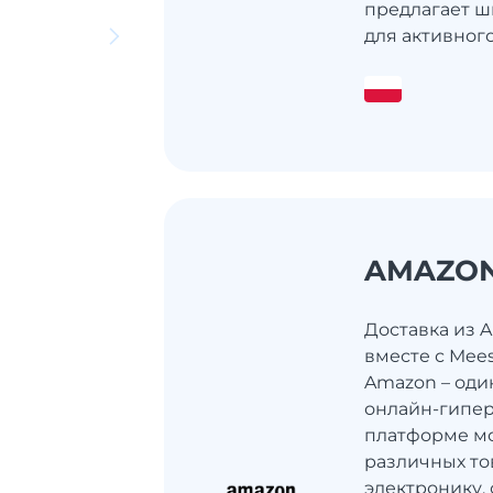
предлагает ш
для активного 
AMAZO
Доставка из 
вместе с Mee
Amazon – оди
онлайн-гипер
платформе мо
различных то
электронику, 