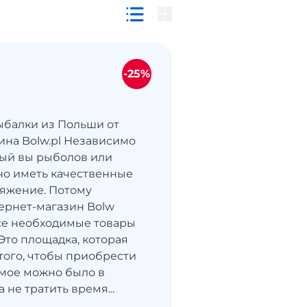
-25%
ыбалки из Польши от
ина Bolw.pl Независимо
ный вы рыболов или
но иметь качественные
ряжение. Потому
ернет-магазин Bolw
се необходимые товары
Это площадка, которая
 того, чтобы приобрести
мое можно было в
а не тратить время...