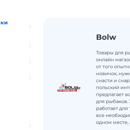
ики
Bolw
Товары для р
онлайн магаз
от того опыт
новичок, нуж
снасти и сна
польский инт
предлагает в
для рыбаков. 
работает для
все необходи
одном месте, 