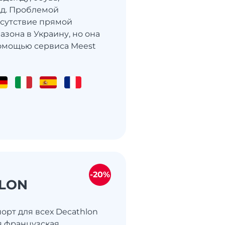
т.д. Проблемой
тсутствие прямой
азона в Украину, но она
омощью сервиса Meest
-20%
LON
порт для всех Decathlon
я французская