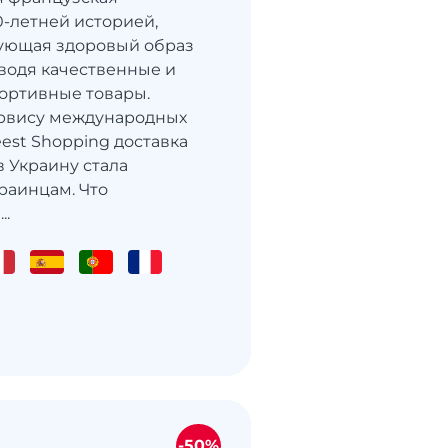
0-летней историей,
ующая здоровый образ
водя качественные и
ортивные товары.
ервису международных
est Shopping доставка
в Украину стала
краинцам. Что
..
-50%