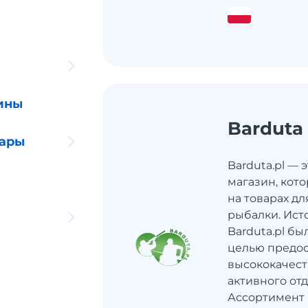
ины
Barduta
уары
Barduta.pl — 
магазин, кот
на товарах дл
рыбалки. Ист
Barduta.pl бы
целью предо
высококачест
активного от
Ассортимент 