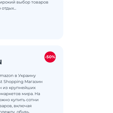
ирокий выбор товаров
отдых...
-50%
N
Amazon в Украину
st Shopping Магазин
н из крупнейших
маркетов мира. На
жно купить сотни
варов, включая
одежду, обувь,