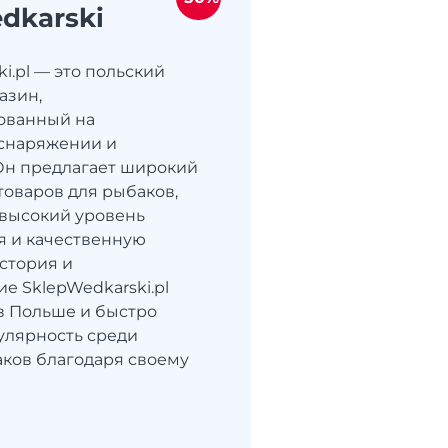
dkarski
i.pl — это польский
азин,
ованный на
снаряжении и
 Он предлагает широкий
товаров для рыбаков,
высокий уровень
я и качественную
стория и
е SklepWedkarski.pl
в Польше и быстро
улярность среди
ков благодаря своему