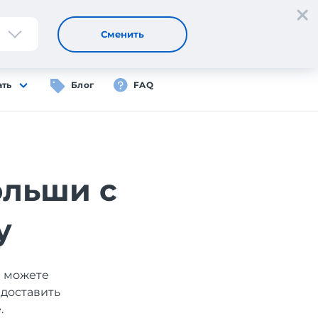
Регистрация
Вход
RU
Сменить
ать
Блог
FAQ
ольши с
у
ы можете
 доставить
.