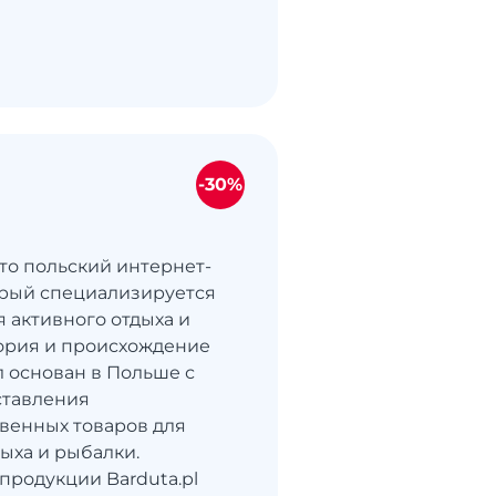
-30%
это польский интернет-
орый специализируется
я активного отдыха и
ория и происхождение
л основан в Польше с
ставления
венных товаров для
дыха и рыбалки.
продукции Barduta.pl