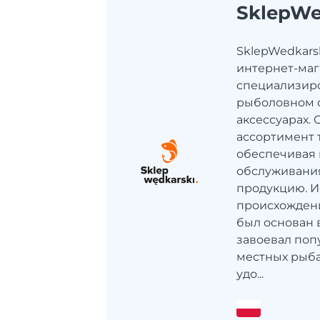
SklepWe
SklepWedkarsk
интернет-маг
специализир
рыболовном 
аксессуарах.
ассортимент 
обеспечивая 
обслуживани
продукцию. И
происхождени
был основан 
завоевал поп
местных рыба
удо...