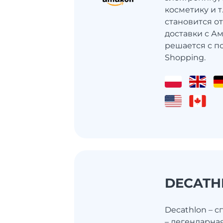
косметику и 
становится о
доставки с Ам
решается с п
Shopping.
DECATH
Decathlon – с
– легендарна