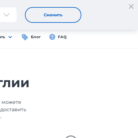
Регистрация
Вход
RU
Сменить
ать
Блог
FAQ
глии
ы можете
 доставить
.