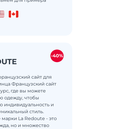
зьмем для примера
-40%
OUTE
 французский сайт для
инца Французский сайт
сурс, где вы можете
ю одежду, чтобы
ю индивидуальность и
уникальный стиль.
марки La Redoute - это
ежда, но и множество