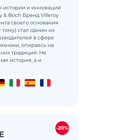
я истории и инноваций
y & Boch Бренд Villeroy
ента своего основания
т тому) стал одним из
зводителей в сфере
техники, опираясь на
вних традиций. Не
ая история, а и
-20%
E