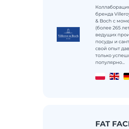
Коллабораци
бренда Villero
& Boch с мом
(более 265 ле
ведущих прои
посуды и сан
свой опыт да
только успешн
популярно...
FAT FAC