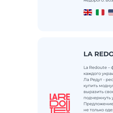
недорого. Во
LA RED
La Redoute –
каждого укра
Ла Редут - ре
купить модну
выразить сво
подчеркнуть 
Предложение 
не только од