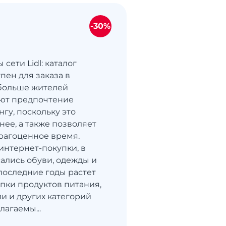
-30%
сети Lidl: каталог
пен для заказа в
больше жителей
ают предпочтение
гу, поскольку это
нее, а также позволяет
рагоценное время.
интернет-покупки, в
сались обуви, одежды и
 последние годы растет
упки продуктов питания,
и и других категорий
лагаемы...