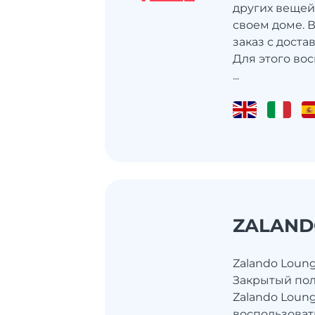
других вещей,
своем доме. 
заказ с доста
Для этого во
...
ZALAND
Zalando Loun
Закрытый пол
Zalando Loun
воспользова