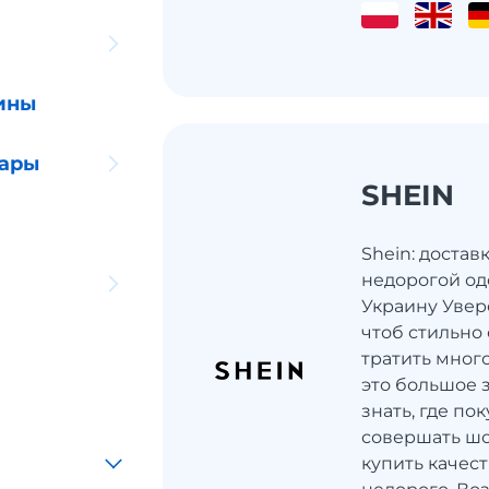
ины
уары
SHEIN
Shein: достав
недорогой од
Украину Увере
чтоб стильно
тратить мног
это большое 
знать, где по
совершать шо
купить качес