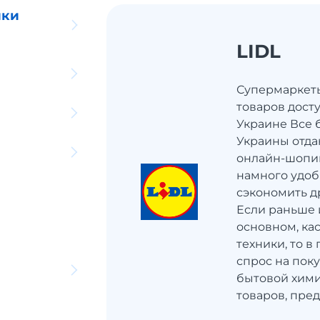
ики
LIDL
Супермаркеты 
товаров досту
Украине Все 
Украины отд
онлайн-шопин
намного удоб
сэкономить д
Если раньше 
основном, ка
техники, то в
спрос на пок
бытовой хими
товаров, пред