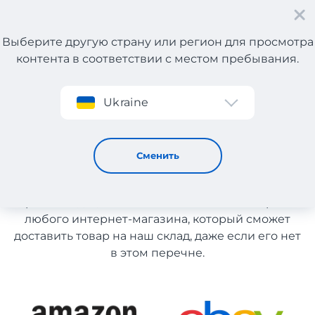
Выберите другую страну или регион для просмотра
контента в соответствии с местом пребывания.
Регистрация
Ukraine
Витамин Д с Италии
Витамин Д с Италии
Сменить
Список магазинов на сайте размещен для
рекомендации. Вы можете заказать товар из
любого интернет-магазина, который сможет
доставить товар на наш склад, даже если его нет
в этом перечне.