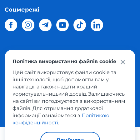
Соцмережі
© 2026 Meest Shopping
доставка покупок з інтернет-
Політика використання файлів cookie
магазинів світу в Україну.
Всі права захищені
Цей сайт використовує файли cookie та
інші технології, щоб допомогти вам у
Політика конфіденційності
навігації, а також надати кращий
Публічна оферта
користувальницький досвід. Залишаючись
Умови користування сервісом викупу товарів
на сайті ви погоджуєтеся з використанням
файлів. Для отримання додаткової
інформації ознайомтеся з
Політикою
конфіденційності
.
За транзакції відповідає: