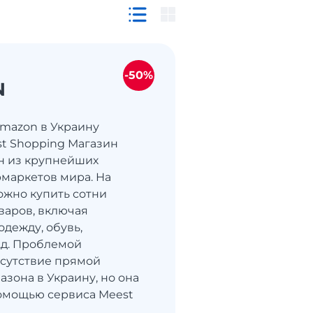
-50%
N
Amazon в Украину
st Shopping Магазин
н из крупнейших
маркетов мира. На
жно купить сотни
варов, включая
одежду, обувь,
т.д. Проблемой
тсутствие прямой
азона в Украину, но она
омощью сервиса Meest