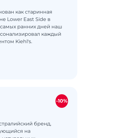
снован как старинная
не Lower East Side в
 самых ранних дней наш
рсонализировал каждый
нтом Kiehl's.
-10%
встралийский бренд,
ующийся на