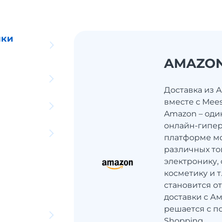
ики
AMAZO
Доставка из 
вместе с Mee
Amazon – оди
онлайн-гипер
платформе мо
различных то
электронику, 
косметику и 
становится о
доставки с Ам
решается с п
Shopping.