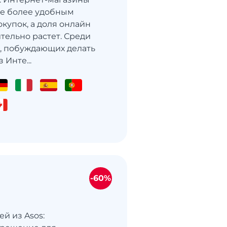
се более удобным
купок, а доля онлайн
тельно растет. Среди
, побуждающих делать
 Инте...
-60%
й из Asos: