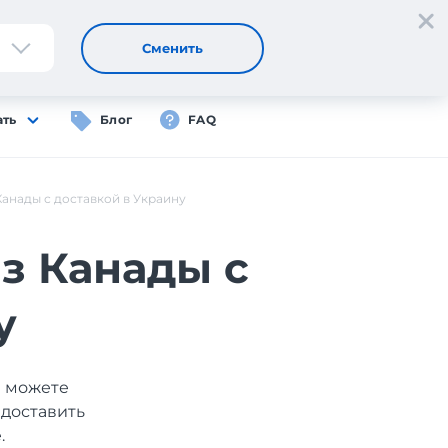
Регистрация
Вход
RU
Сменить
ать
Блог
FAQ
Канады с доставкой в Украину
из Канады с
у
ы можете
 доставить
.