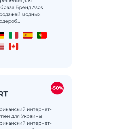
 решение для
браза Бренд Asos
продажей модных
дероб...
-50%
RT
ериканский интернет-
упен для Украины
ериканский интернет-