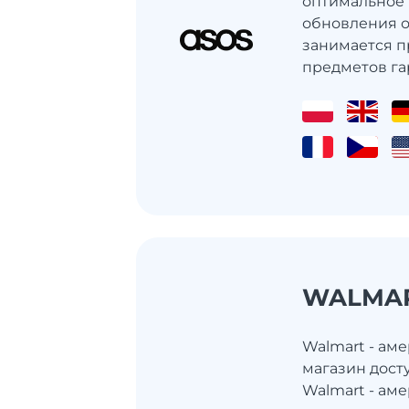
оптимальное
обновления о
занимается 
предметов гар
WALMA
Walmart - ам
магазин дост
Walmart - ам