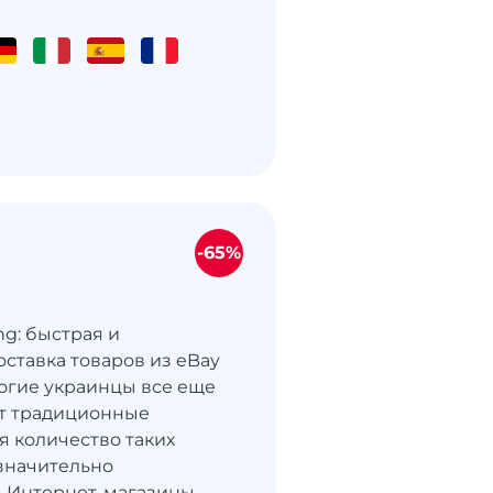
-65%
ng: быстрая и
оставка товаров из eBay
огие украинцы все еще
т традиционные
я количество таких
значительно
. Интернет-магазины