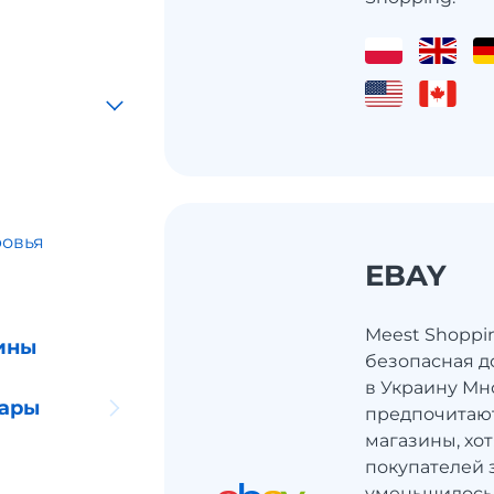
ровья
EBAY
ы
Meest Shoppi
ины
безопасная д
в Украину Мн
уары
предпочитаю
магазины, хот
покупателей 
уменьшилось