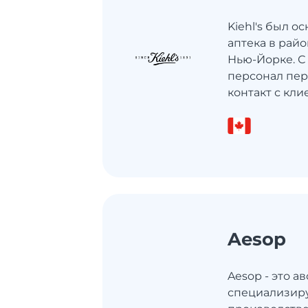
Kiehl's был о
аптека в райо
Нью-Йорке. С
персонал пе
контакт с клие
Aesop
Aesop - это а
специализир