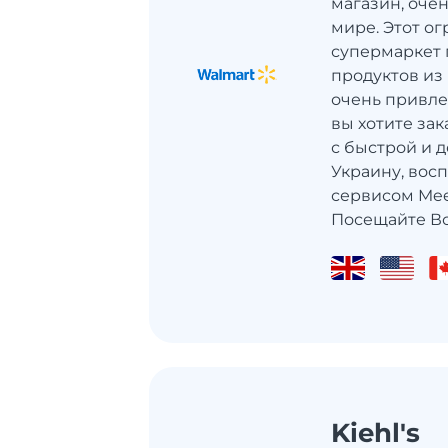
магазин, оче
мире. Этот о
супермаркет 
продуктов из
очень привле
вы хотите за
с быстрой и д
Украину, вос
сервисом Mee
Посещайте Во
Kiehl's