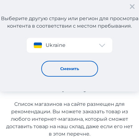
Выберите другую страну или регион для просмотра
контента в соответствии с местом пребывания.
Регистрация
Ukraine
Мультибрендовые магазины из Канады с доставкой в
Украину
Мультибрендовые магазины
Сменить
из Канады с доставкой в
Украину
Список магазинов на сайте размещен для
рекомендации. Вы можете заказать товар из
любого интернет-магазина, который сможет
доставить товар на наш склад, даже если его нет
в этом перечне.