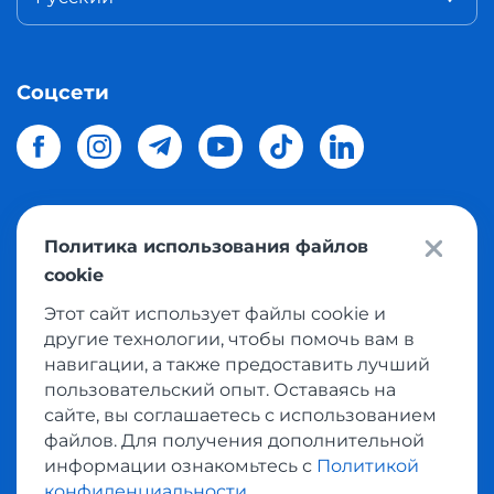
Соцсети
Политика использования файлов
© 2026 Meest Shopping
доставка покупок с интернет
cookie
магазинов мира в Украину.
Все права защищены
Этот сайт использует файлы cookie и
другие технологии, чтобы помочь вам в
Политика конфиденциальности
навигации, а также предоставить лучший
Публичная оферта
пользовательский опыт. Оставаясь на
Условия пользования сервисом выкупа товаров
сайте, вы соглашаетесь с использованием
файлов. Для получения дополнительной
информации ознакомьтесь с
Политикой
конфиденциальности
.