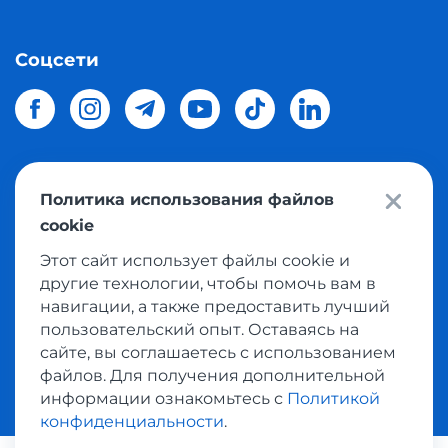
Соцсети
Политика использования файлов
© 2026 Meest Shopping
доставка покупок с интернет
cookie
магазинов мира в Украину.
Все права защищены
Этот сайт использует файлы cookie и
другие технологии, чтобы помочь вам в
Политика конфиденциальности
навигации, а также предоставить лучший
Публичная оферта
пользовательский опыт. Оставаясь на
Условия пользования сервисом выкупа товаров
сайте, вы соглашаетесь с использованием
файлов. Для получения дополнительной
информации ознакомьтесь с
Политикой
конфиденциальности
.