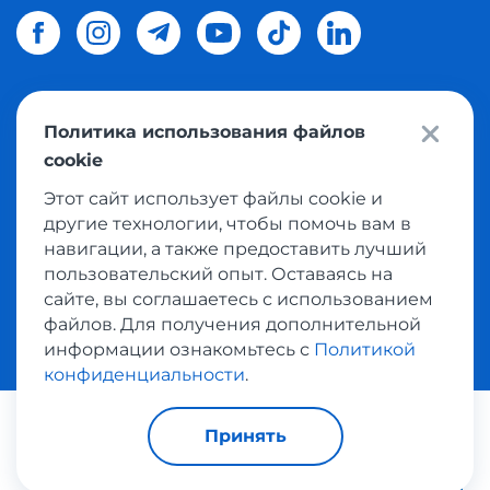
Политика использования файлов
© 2026 Meest Shopping
доставка покупок с интернет
cookie
магазинов мира в Украину.
Все права защищены
Этот сайт использует файлы cookie и
другие технологии, чтобы помочь вам в
Политика конфиденциальности
навигации, а также предоставить лучший
Публичная оферта
пользовательский опыт. Оставаясь на
Условия пользования сервисом выкупа товаров
сайте, вы соглашаетесь с использованием
файлов. Для получения дополнительной
информации ознакомьтесь с
Политикой
конфиденциальности
.
Платежные системы:
Принять