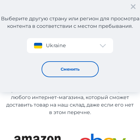
Выберите другую страну или регион для просмотра
контента в соответствии с местом пребывания.
Регистрация
Ukraine
Одежда с Португалии
Одежда с Португалии
Сменить
Список магазинов на сайте размещен для
рекомендации. Вы можете заказать товар из
любого интернет-магазина, который сможет
доставить товар на наш склад, даже если его нет
в этом перечне.