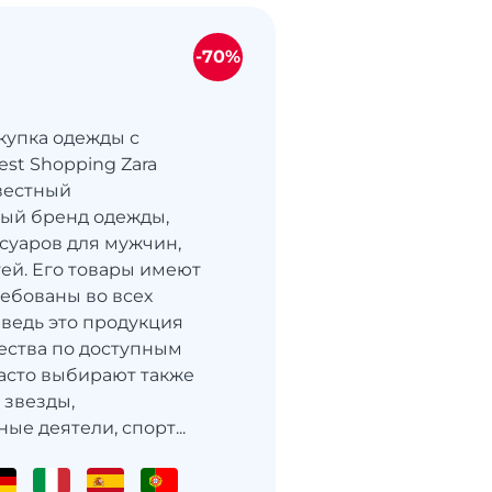
-70%
покупка одежды с
st Shopping Zara
вестный
ый бренд одежды,
ссуаров для мужчин,
ей. Его товары имеют
ребованы во всех
 ведь это продукция
ества по доступным
часто выбирают также
 звезды,
ые деятели, спорт...