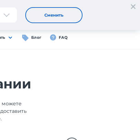
Регистрация
Вход
RU
Сменить
ать
Блог
FAQ
ании
ы можете
 доставить
.