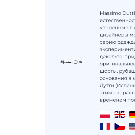
Massimo Dutti
естественнос
уверенные в 
дизайнеры мо
серию одежды
эксперименти
декольте, при
оригинальное
шорты, рубаш
основания в
Дутти (Испан
этим направл
временем поя