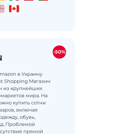
-50%
N
Amazon в Украину
st Shopping Магазин
н из крупнейших
маркетов мира. На
жно купить сотни
варов, включая
одежду, обувь,
т.д. Проблемой
тсутствие прямой