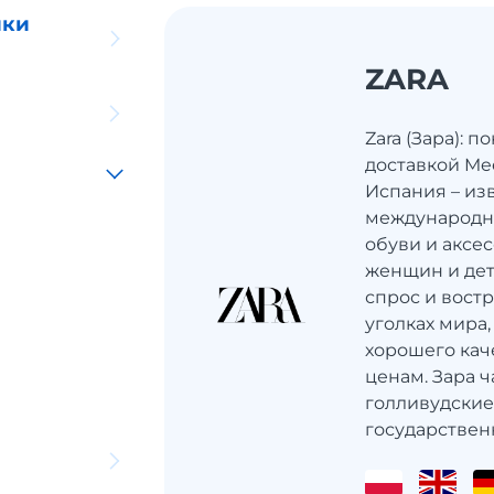
ики
ZARA
Zara (Зара): 
доставкой Mee
Испания – из
международн
обуви и аксе
женщин и дет
спрос и вост
уголках мира,
хорошего кач
ценам. Зара 
голливудские
государственн