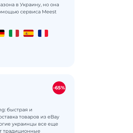
азона в Украину, но она
омощью сервиса Meest
-65%
ng: быстрая и
оставка товаров из eBay
огие украинцы все еще
т традиционные