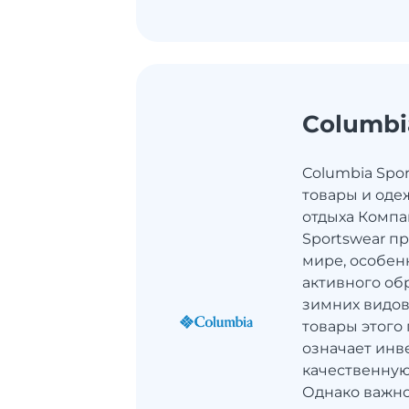
Columbi
Columbia Spo
товары и оде
отдыха Компа
Sportswear п
мире, особен
активного об
зимних видов 
товары этого
означает инв
качественную
Однако важн