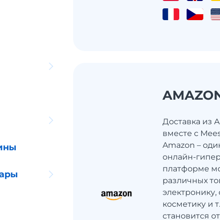
AMAZO
Доставка из 
вместе с Mee
Amazon – оди
ины
онлайн-гипер
платформе мо
уары
различных то
электронику, 
косметику и 
становится о