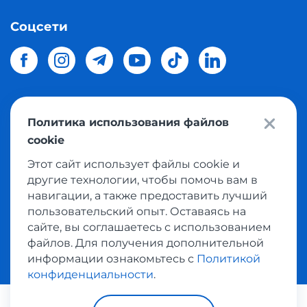
Соцсети
Политика использования файлов
© 2026 Meest Shopping
доставка покупок с интернет
cookie
магазинов мира в Украину.
Все права защищены
Этот сайт использует файлы cookie и
другие технологии, чтобы помочь вам в
Политика конфиденциальности
навигации, а также предоставить лучший
Публичная оферта
пользовательский опыт. Оставаясь на
Условия пользования сервисом выкупа товаров
сайте, вы соглашаетесь с использованием
файлов. Для получения дополнительной
информации ознакомьтесь с
Политикой
конфиденциальности
.