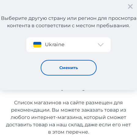
Выберите другую страну или регион для просмотра
контента в соответствии с местом пребывания.
Регистрация
Ukraine
Бытовая химия и хозтовары из Чехии с доставкой в
Украину
Бытовая химия и хозтовары
Сменить
из Чехии с доставкой в
Украину
Список магазинов на сайте размещен для
рекомендации. Вы можете заказать товар из
любого интернет-магазина, который сможет
доставить товар на наш склад, даже если его нет
в этом перечне.