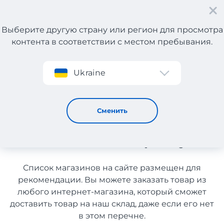
Выберите другую страну или регион для просмотра
контента в соответствии с местом пребывания.
Регистрация
Ukraine
Косметика для ухода и здоровья из Чехии с доставкой в
Украину
Косметика для ухода и
Сменить
здоровья из Чехии с
доставкой в Украину
Список магазинов на сайте размещен для
рекомендации. Вы можете заказать товар из
любого интернет-магазина, который сможет
доставить товар на наш склад, даже если его нет
в этом перечне.