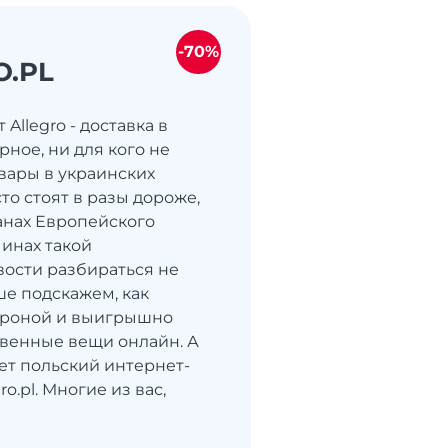
-70%
O.PL
 Allegro - доставка в
ное, ни для кого не
овары в украинских
то стоят в разы дороже,
анах Европейского
чинах такой
ости разбираться не
ше подскажем, как
ороной и выигрышно
твенные вещи онлайн. А
ет польский интернет-
o.pl. Многие из вас,