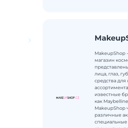
Makeup
MakeupShop -
магазин косм
представлены
лица, глаз, гу
средства для
ассортимента
известные бр
как Maybelline
MakeupShop ч
различные ак
специальные