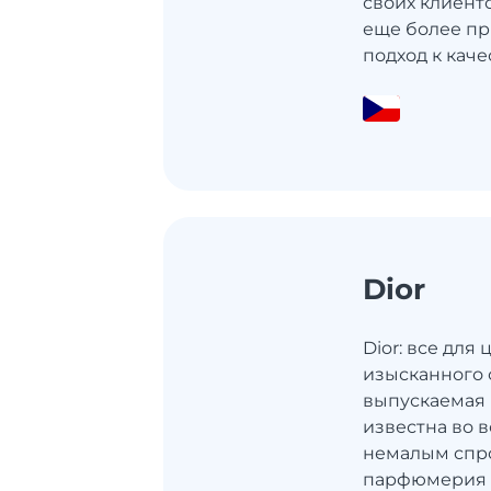
своих клиенто
еще более пр
подход к качес
Dior
Dior: все для
изысканного 
выпускаемая 
известна во 
немалым спро
парфюмерия 