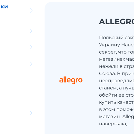
ики
ALLEGR
Польский сайт
Украину Навер
секрет, что т
магазинах час
нежели в стр
Союза. В при
несправедлив
станем, а луч
обойти ее ст
купить качес
в этом помож
магазин Allegr
наверняка,...