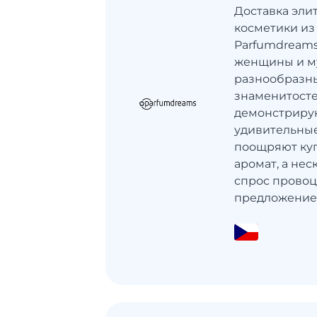
Доставка эл
косметики из
Parfumdream
женщины и м
разнообразны
знаменитост
демонстрирую
удивительные
поощряют куп
аромат, а не
спрос провоц
предложение, т