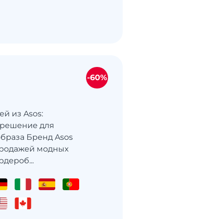
-60%
й из Asos:
 решение для
браза Бренд Asos
продажей модных
дероб...