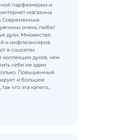
итной парфюмерии и
 интернет-магазина
s Современные
ужчины очень любят
е духи. Множество
ей и инфлюэнсеров
т в соцсетях
 коллекции духов, чем
ить себе не один
сколько. Повышенный
ирует и большое
ак что эта катего...