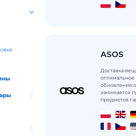
ровья
ASOS
ы
Доставка веще
оптимальное
ины
обновления о
занимается 
уары
предметов гар