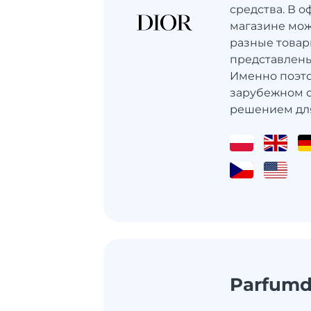
средства. В 
магазине мож
разные товар
представлены
Именно поэт
зарубежном с
решением для
Parfum