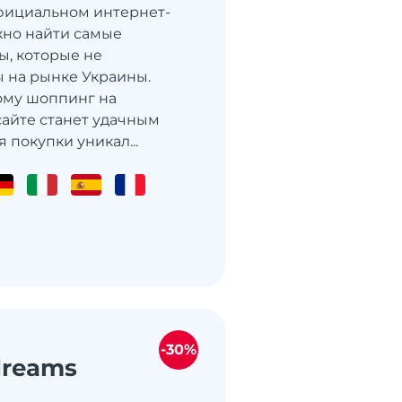
официальном интернет-
но найти самые
ы, которые не
 на рынке Украины.
ому шоппинг на
айте станет удачным
 покупки уникал...
-30%
dreams