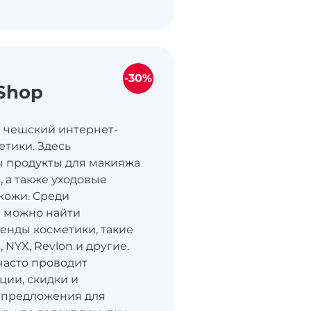
-30%
Shop
 чешский интернет-
етики. Здесь
 продукты для макияжа
б, а также уходовые
 кожи. Среди
 можно найти
енды косметики, такие
, NYX, Revlon и другие.
асто проводит
ции, скидки и
 предложения для