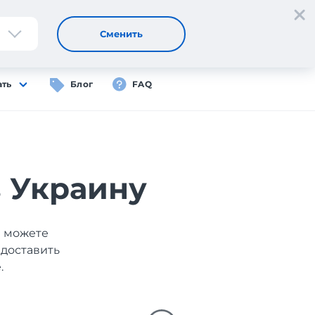
Регистрация
Вход
RU
Сменить
ать
Блог
FAQ
в Украину
ы можете
 доставить
.