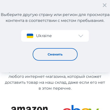
Выберите другую страну или регион для просмотра
контента в соответствии с местом пребывания.
Регистрация
Ukraine
Гигиена и уход с Германии
Гигиена и уход с Германии
Сменить
Список магазинов на сайте размещен для
рекомендации. Вы можете заказать товар из
любого интернет-магазина, который сможет
доставить товар на наш склад, даже если его нет
в этом перечне.