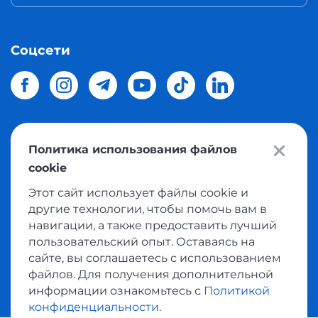
Соцсети
Политика использования файлов
© 2026 Meest Shopping
доставка покупок с интернет
cookie
магазинов мира в Украину.
Все права защищены
Этот сайт использует файлы cookie и
другие технологии, чтобы помочь вам в
Политика конфиденциальности
навигации, а также предоставить лучший
Публичная оферта
пользовательский опыт. Оставаясь на
Условия пользования сервисом выкупа товаров
сайте, вы соглашаетесь с использованием
файлов. Для получения дополнительной
информации ознакомьтесь с
Политикой
конфиденциальности
.