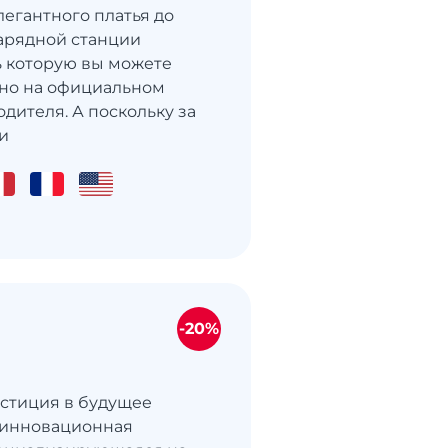
легантного платья до
арядной станции
ть которую вы можете
но на официальном
дителя. А поскольку за
и
-20%
естиция в будущее
о инновационная