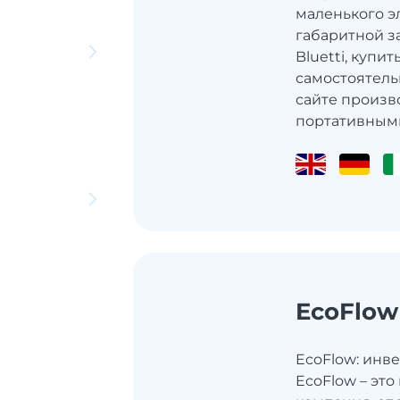
маленького э
габаритной з
Bluetti, купи
самостоятель
сайте произво
портативным
EcoFlow
EcoFlow: инв
EcoFlow – эт