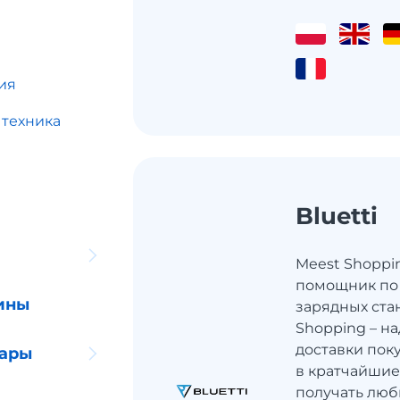
ия
 техника
Bluetti
Meest Shoppi
помощник по
ины
зарядных стан
Shopping – н
доставки поку
уары
в кратчайшие
получать люб