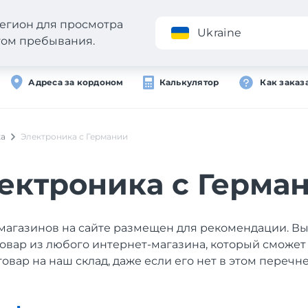
егион для просмотра
Приложение
Ukraine
стом пребывания.
Адреса за кордоном
Калькулятор
Как заказ
ка
Электроника с Германии
ектроника с Герма
магазинов на сайте размещен для рекомендации. В
товар из любого интернет-магазина, который сможет
товар на наш склад, даже если его нет в этом перечне