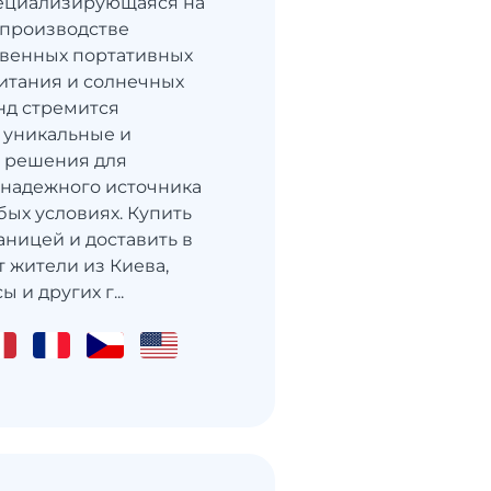
пециализирующаяся на
 производстве
твенных портативных
итания и солнечных
нд стремится
 уникальные и
 решения для
надежного источника
бых условиях. Купить
аницей и доставить в
т жители из Киева,
 и других г...