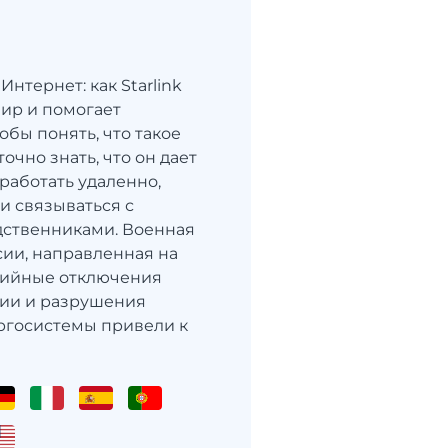
нтернет: как Starlink
ир и помогает
обы понять, что такое
аточно знать, что он дает
работать удаленно,
и связываться с
дственниками. Военная
сии, направленная на
рийные отключения
гии и разрушения
ргосистемы привели к