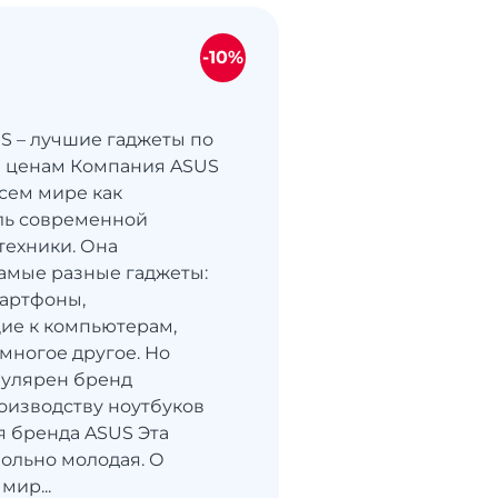
-10%
S – лучшие гаджеты по
 ценам Компания ASUS
всем мире как
ль современной
техники. Она
амые разные гаджеты:
артфоны,
ие к компьютерам,
 многое другое. Но
пулярен бренд
оизводству ноутбуков
я бренда ASUS Эта
ольно молодая. О
мир...