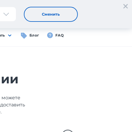
Регистрация
Вход
RU
Сменить
ать
Блог
FAQ
нии
ы можете
 доставить
.