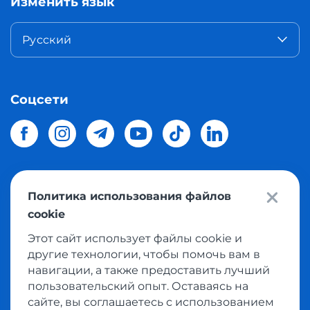
Изменить язык
Русский
Соцсети
Политика использования файлов
© 2026 Meest Shopping
доставка покупок с интернет
cookie
магазинов мира в Украину.
Все права защищены
Этот сайт использует файлы cookie и
другие технологии, чтобы помочь вам в
Политика конфиденциальности
навигации, а также предоставить лучший
Публичная оферта
пользовательский опыт. Оставаясь на
Условия пользования сервисом выкупа товаров
сайте, вы соглашаетесь с использованием