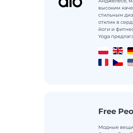
Анджелесе, м
высоким каче
стильным диз
отклик в сер
йоги и фитнес
Yoga предлага
Free Pe
Модные вещи