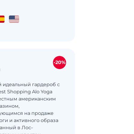
-20%
a
й идеальный гардероб с
est Shopping Alo Yoga
вестным американским
азином,
ующимся на продаже
оги и активного образа
анный в Лос-