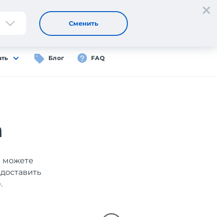
Регистрация
Вход
RU
Сменить
ать
Блог
FAQ
а
ы можете
 доставить
.