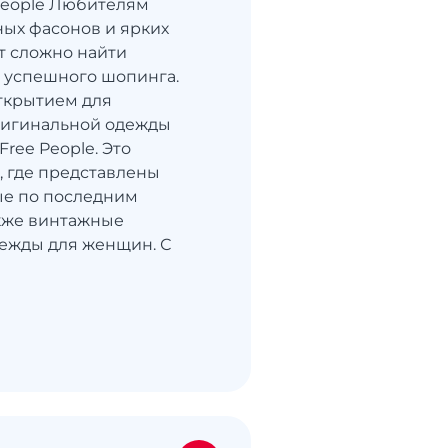
People Любителям
ных фасонов и ярких
т сложно найти
 успешного шопинга.
ткрытием для
ригинальной одежды
Free People. Это
, где представлены
ые по последним
акже винтажные
ежды для женщин. С