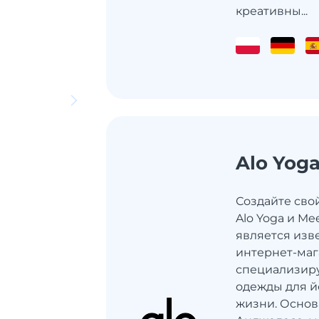
креативны...
Alo Yog
Создайте сво
Alo Yoga и Me
является из
интернет-маг
специализир
одежды для й
жизни. Основ