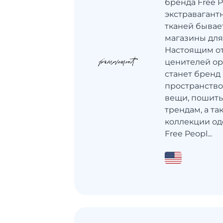
бренда Free 
экстравагант
тканей бывае
магазины для
Настоящим о
ценителей о
станет бренд 
пространство
вещи, пошит
трендам, а т
коллекции од
Free Peopl...