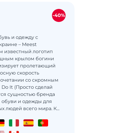
-40%
бувь и одежду с
Украине – Meest
м известный логотип
ящным крылом богини
изирует пролетающий
носную скорость
сочетании со скромным
 Do It (Просто сделай
ется сущностью бренда
 обуви и одежды для
 людей всего мира. К...