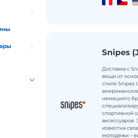
ины
уары
Snipes (
Доставка с S
вещи от осно
стиля Snipes
американско
немецкого бр
специализиру
спортивной о
аксессуаров. 
известна сво
молодежи – е