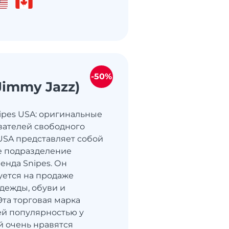
-50%
Jimmy Jazz)
nipes USA: оригинальные
вателей свободного
 USA представляет собой
е подразделение
енда Snipes. Он
ется на продаже
дежды, обуви и
Эта торговая марка
ей популярностью у
й очень нравятся