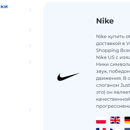
ики
Nike
Nike купить о
доставкой в ​​
Shopping Все
Nike US с из
Ники символ
звук, победо
движения. В 
слоганом Just
это) он явля
качественной
прогрессивных