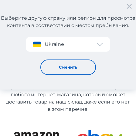
Выберите другую страну или регион для просмотра
контента в соответствии с местом пребывания.
Регистрация
Ukraine
Женские товары с Польши
Женские товары с Польши
Сменить
Список магазинов на сайте размещен для
рекомендации. Вы можете заказать товар из
любого интернет-магазина, который сможет
доставить товар на наш склад, даже если его нет
в этом перечне.