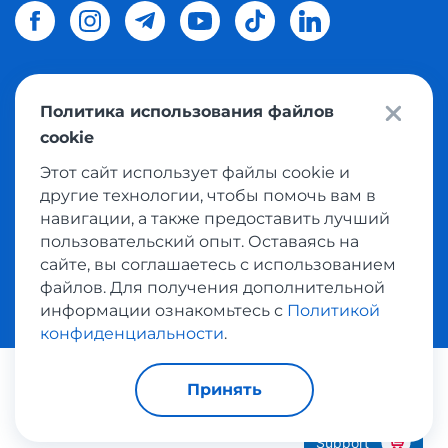
Политика использования файлов
© 2026 Meest Shopping
доставка покупок с интернет
cookie
магазинов мира в Украину.
Все права защищены
Этот сайт использует файлы cookie и
другие технологии, чтобы помочь вам в
Политика конфиденциальности
навигации, а также предоставить лучший
Публичная оферта
пользовательский опыт. Оставаясь на
Условия пользования сервисом выкупа товаров
сайте, вы соглашаетесь с использованием
файлов. Для получения дополнительной
информации ознакомьтесь с
Политикой
конфиденциальности
.
Платежные системы:
Принять
Support