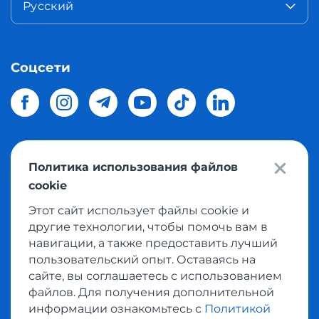
Русский
Соцсети
Политика использования файлов
© 2026 Meest Shopping
доставка покупок с интернет
cookie
магазинов мира в Украину.
Все права защищены
Этот сайт использует файлы cookie и
другие технологии, чтобы помочь вам в
Политика конфиденциальности
навигации, а также предоставить лучший
Публичная оферта
пользовательский опыт. Оставаясь на
Условия пользования сервисом выкупа товаров
сайте, вы соглашаетесь с использованием
файлов. Для получения дополнительной
информации ознакомьтесь с
Политикой