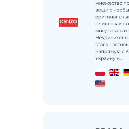
множество п
вещи с необ
оригинальны
привлекают о
могут стать и
Неудивительн
стала настоль
напрямую с K
Украину н...