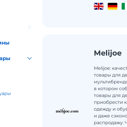
ины
Melijoe
уары
Melijoe: кач
товары для де
мультибрендо
в котором со
суары
товары для д
приобрести к
одежду и обу
и даже сэконо
распродажу. 