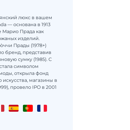
ьянский люкс в вашем
da — основана в 1913
е Марио Прада как
ожаных изделий.
́ччи Прады (1978+)
о бренд, представив
овую сумку (1985). С
 стала символом
моды, открыла фонд
 искусства, магазины в
99), провело IPO в 2001