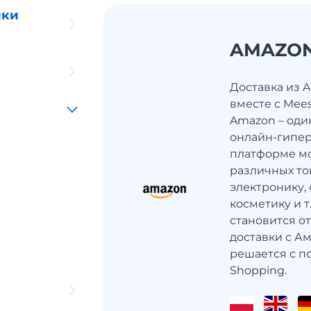
ики
AMAZO
Доставка из 
вместе с Mee
Amazon – оди
онлайн-гипер
платформе мо
различных то
электронику, 
косметику и 
становится о
доставки с Ам
решается с п
Shopping.