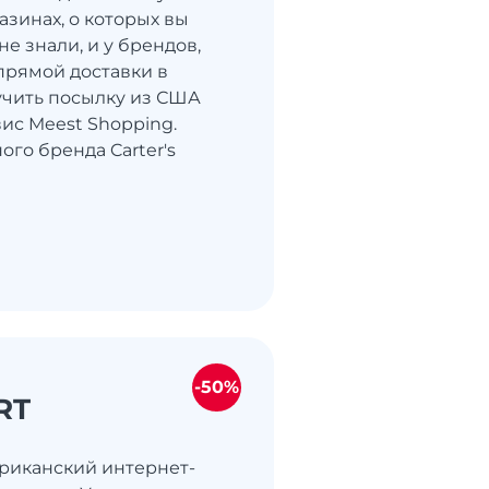
азинах, о которых вы
е знали, и у брендов,
рямой доставки в
учить посылку из США
ис Meest Shopping.
го бренда Carter's
-50%
RT
ериканский интернет-