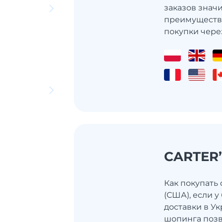
заказов значи
преимуществ
покупки через
CARTER
Как покупать
(США), если 
доставки в У
шопинга позв