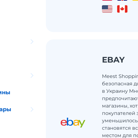
EBAY
Meest Shoppi
безопасная д
в Украину Мн
ины
предпочитаю
магазины, хот
уары
покупателей 
уменьшилось
становятся в
местом для по