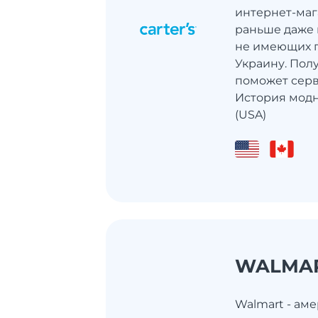
интернет-маг
раньше даже н
не имеющих п
Украину. Пол
поможет серв
История модно
(USA)
WALMA
Walmart - ам