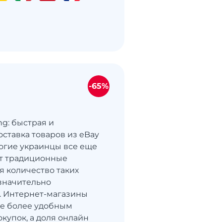
-65%
ng: быстрая и
оставка товаров из eBay
огие украинцы все еще
т традиционные
я количество таких
значительно
. Интернет-магазины
се более удобным
купок, а доля онлайн