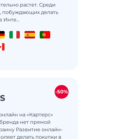
тельно растет. Среди
, побуждающих делать
 Инте...
-50%
’S
 онлайн на «Картерс»
у бренда нет прямой
краину Развитие онлайн-
оляет делать покупки в