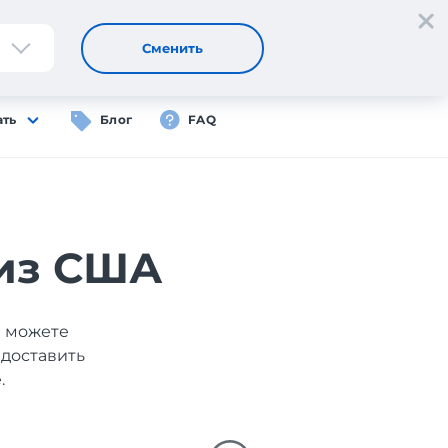
Регистрация
Вход
RU
Сменить
ать
Блог
FAQ
 из США
ы можете
 доставить
.