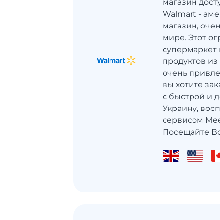
магазин дост
Walmart - ам
магазин, оче
мире. Этот о
супермаркет 
продуктов из
очень привле
вы хотите за
с быстрой и д
Украину, вос
сервисом Mee
Посещайте Во