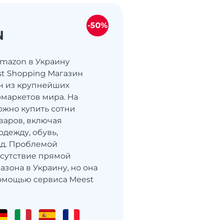
-50%
N
Amazon в Украину
st Shopping Магазин
н из крупнейших
маркетов мира. На
жно купить сотни
варов, включая
одежду, обувь,
т.д. Проблемой
тсутствие прямой
азона в Украину, но она
омощью сервиса Meest