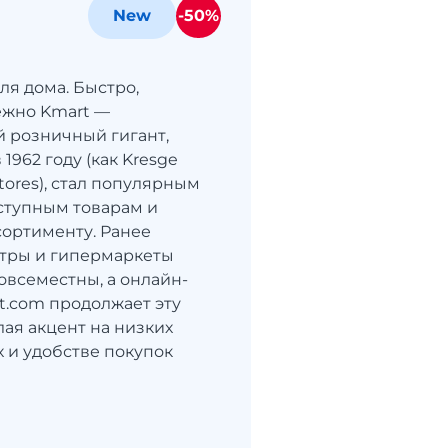
-50%
New
ля дома. Быстро,
ёжно Kmart —
 розничный гигант,
1962 году (как Kresge
tores), стал популярным
ступным товарам и
ортименту. Ранее
тры и гипермаркеты
овсеместны, а онлайн-
t.com продолжает эту
лая акцент на низких
х и удобстве покупок